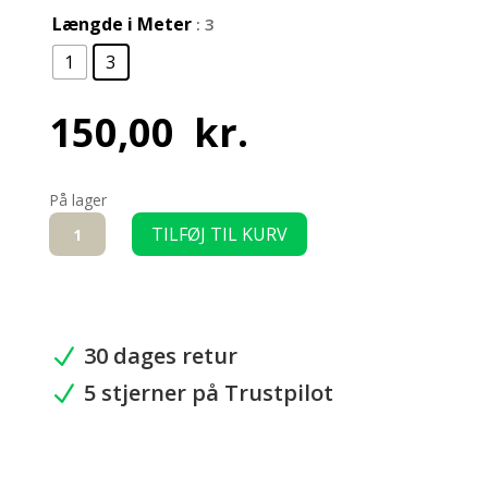
Længde i Meter
: 3
1
3
150,00
kr.
På lager
U-
TILFØJ TIL KURV
Profil
i
aluminium,
20
mm
30 dages retur
N
antal
5 stjerner på Trustpilot
N