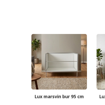
Lux marsvin bur 95 cm
Lu