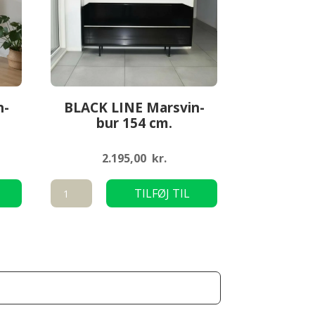
n-
BLACK LINE Marsvin-
bur 154 cm.
2.195,00
kr.
BLACK
TILFØJ TIL
LINE
KURV
Marsvin-
bur
154
cm.
antal