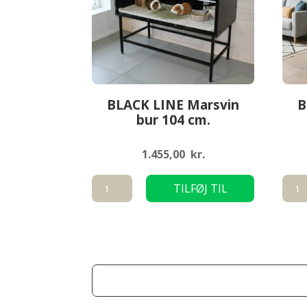
BLACK LINE Marsvin
B
bur 104 cm.
1.455,00
kr.
BLACK
BLA
TILFØJ TIL
LINE
LINE
KURV
Marsvin
Mars
bur
bur
104
124
cm.
cm.
antal
antal