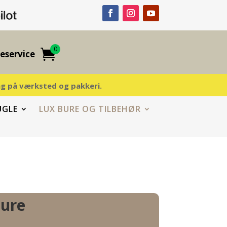
0
eservice
ding på værksted og pakkeri.
UGLE
LUX BURE OG TILBEHØR
bure