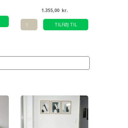
1.355,00
kr.
Lux
TILFØJ TIL
-
KURV
marsvin
bur
124
CM
antal