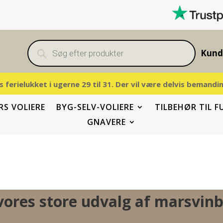
Products
search
Kund
vis ferielukket i ugerne 29 til 31. Der vil være delvis beman
S VOLIERE
BYG-SELV-VOLIERE
TILBEHØR TIL F
GNAVERE
vores store udvalg af marsvin