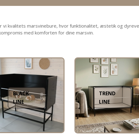
i kvalitets marsvinebure, hvor funktionalitet, æstetik og dyrevel
 kompromis med komforten for dine marsvin.
BLACK
TREND
LINE
LINE