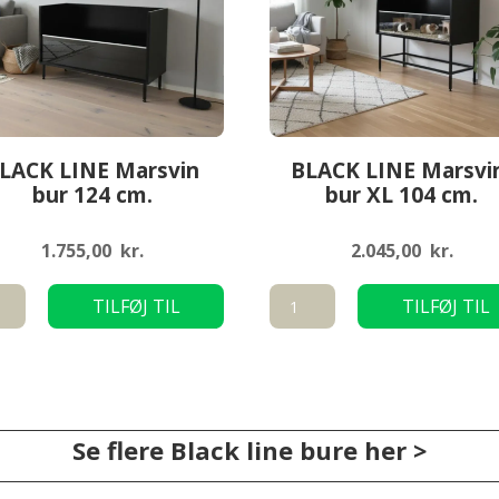
LACK LINE Marsvin
BLACK LINE Marsvi
bur 124 cm.
bur XL 104 cm.
1.755,00
kr.
2.045,00
kr.
CK
BLACK
TILFØJ TIL
TILFØJ TIL
LINE
KURV
KURV
vin
Marsvin-
bur
XL
104
Se flere Black line bure her >
cm.