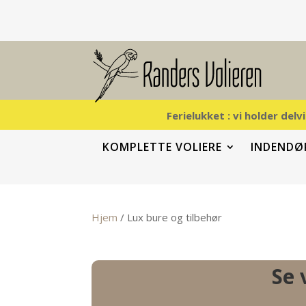
Ferielukket : vi holder del
KOMPLETTE VOLIERE
INDENDØR
Hjem
/ Lux bure og tilbehør
Se 