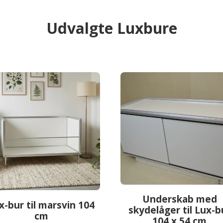
Udvalgte Luxbure
Underskab med
x-bur til marsvin 104
skydelåger til Lux-b
cm
104 x 54 cm