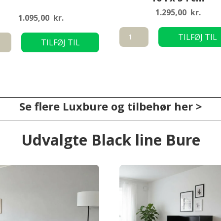
1.295,00
kr.
1.095,00
kr.
Underskab
TILFØJ TIL
TILFØJ TIL
med
KURV
KURV
skydelåger
til
vin
Lux-
bur
Se flere Luxbure og tilbehør her >
104
x
Udvalgte Black line Bure
54
cm
antal