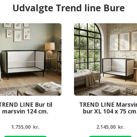
antal
Udvalgte Trend line Bure
TREND LINE Bur til
TREND LINE Marsvi
marsvin 124 cm.
bur XL 104 x 75 cm
1.755,00
kr.
2.145,00
kr.