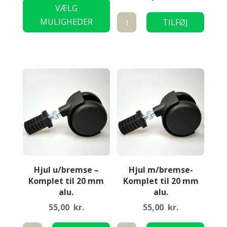
VÆLG
vare
Stilbar
MULIGHEDER
TILFØJ
har
fod
TIL KURV
flere
20
varianter.
mm
Mulighederne
komplet
kan
antal
vælges
på
varesiden
Hjul u/bremse –
Hjul m/bremse-
Komplet til 20 mm
Komplet til 20 mm
alu.
alu.
55,00
kr.
55,00
kr.