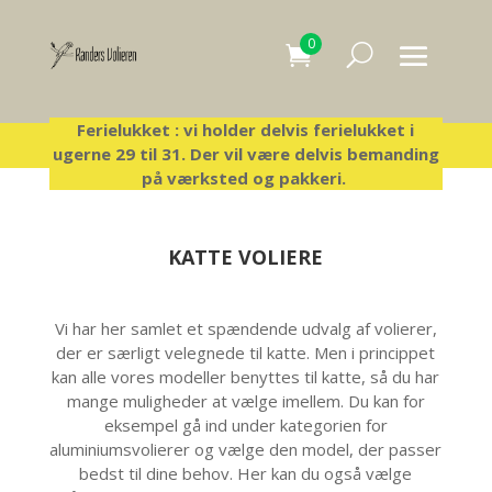
0
Ferielukket : vi holder delvis ferielukket i
ugerne 29 til 31. Der vil være delvis bemanding
Hjem
/
Komplette Voliere
/ Katte voliere
på værksted og pakkeri.
KATTE VOLIERE
Vi har her samlet et spændende udvalg af volierer,
der er særligt velegnede til katte. Men i princippet
kan alle vores modeller benyttes til katte, så du har
mange muligheder at vælge imellem. Du kan for
eksempel gå ind under kategorien for
aluminiumsvolierer og vælge den model, der passer
bedst til dine behov. Her kan du også vælge