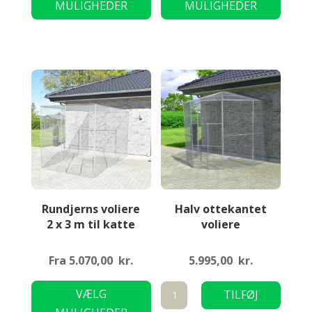
MULIGHEDER
MULIGHEDER
har
har
flere
flere
varianter.
variant
Mulighederne
Mulig
kan
kan
vælges
vælge
på
på
varesiden
varesi
Rundjerns voliere
Halv ottekantet
2 x 3 m til katte
voliere
Fra
5.070,00
kr.
5.995,00
kr.
Dette
Halv
VÆLG
TILFØJ
vare
ottekantet