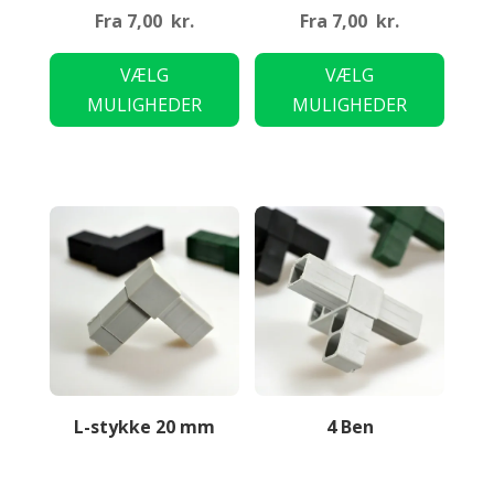
Fra
7,00
kr.
Fra
7,00
kr.
Dette
Dette
VÆLG
VÆLG
vare
vare
MULIGHEDER
MULIGHEDER
har
har
flere
flere
varianter.
variant
Mulighederne
Mulig
kan
kan
vælges
vælge
på
på
varesiden
varesi
L-stykke 20 mm
4 Ben