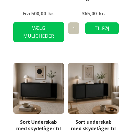
Fra
500,00
kr.
365,00
kr.
Dette
Halv
VÆLG
TILFØJ
vare
Side-
MULIGHEDER
TIL KURV
har
tagramme
flere
antal
varianter.
Mulighederne
kan
vælges
på
varesiden
Sort Underskab
Sort underskab
med skydelåger til
med skydelåger til