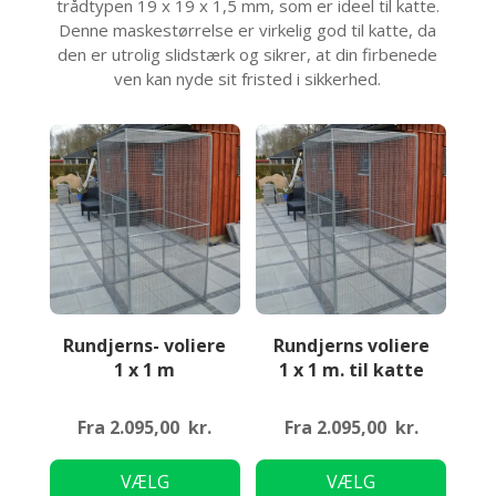
trådtypen 19 x 19 x 1,5 mm, som er ideel til katte.
Denne maskestørrelse er virkelig god til katte, da
den er utrolig slidstærk og sikrer, at din firbenede
ven kan nyde sit fristed i sikkerhed.
Rundjerns- voliere
Rundjerns voliere
1 x 1 m
1 x 1 m. til katte
Fra
2.095,00
kr.
Fra
2.095,00
kr.
Dette
Dette
VÆLG
VÆLG
vare
vare