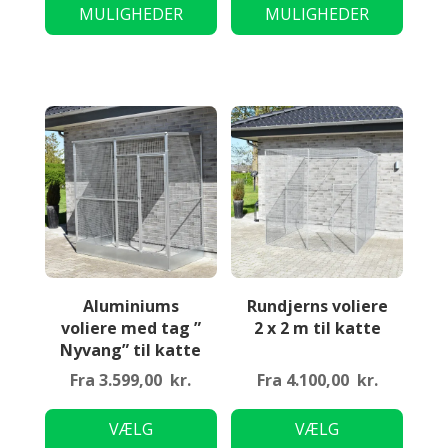
MULIGHEDER
MULIGHEDER
har
har
flere
flere
varianter.
variant
Mulighederne
Mulig
kan
kan
vælges
vælge
på
på
varesiden
varesi
Aluminiums
Rundjerns voliere
voliere med tag ”
2 x 2 m til katte
Nyvang” til katte
Fra
3.599,00
kr.
Fra
4.100,00
kr.
Dette
Dette
VÆLG
VÆLG
vare
vare