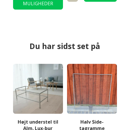
Medium
MULIGHEDER
TIL KURV
har
8
flere
cm
varianter.
antal
Mulighederne
kan
vælges
Du har sidst set på
på
varesiden
Højt understel til
Halv Side-
Alm. Lux-bur
tagramme