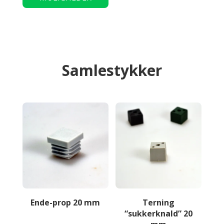
voliere
flere
til
varianter.
katte
Mulighederne
antal
kan
vælges
Samlestykker
på
varesiden
Ende-prop 20 mm
Terning
“sukkerknald” 20