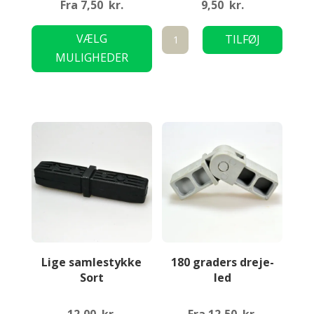
Fra
7,50
kr.
9,50
kr.
Dette
6
VÆLG
TILFØJ
vare
vejs
MULIGHEDER
TIL KURV
har
samlestykke
flere
antal
varianter.
Mulighederne
kan
vælges
på
varesiden
Lige samlestykke
180 graders dreje-
Sort
led