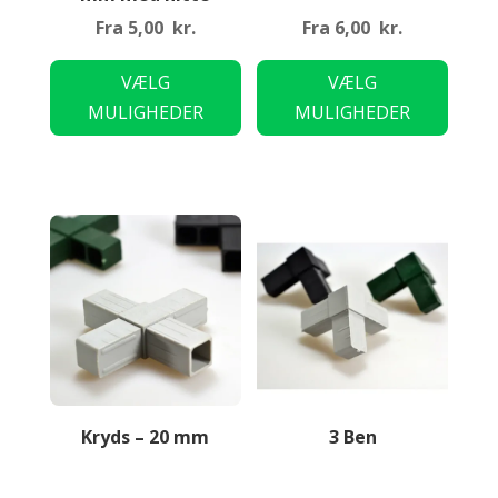
Fra
5,00
kr.
Fra
6,00
kr.
Dette
Dette
VÆLG
VÆLG
vare
vare
MULIGHEDER
MULIGHEDER
har
har
flere
flere
varianter.
variant
Mulighederne
Mulig
kan
kan
vælges
vælge
på
på
varesiden
varesi
Kryds – 20 mm
3 Ben