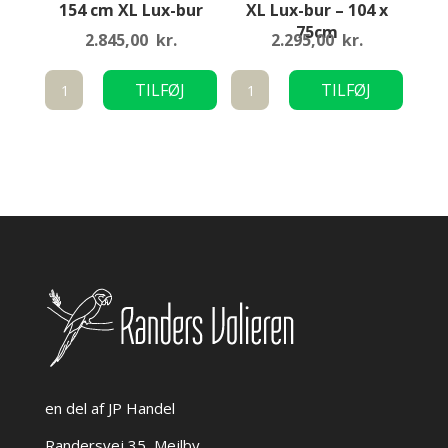
154 cm XL Lux-bur
XL Lux-bur – 104 x
75cm
2.845,00
kr.
2.295,00
kr.
Sort
Sort
TILFØJ
TILFØJ
Underskab
underskab
TIL KURV
TIL KURV
med
med
skydelåger
skydelåger
til
til
154
XL
cm
Lux-
XL
bur
Lux-
-
bur
104
antal
x
75cm
antal
en del af JP Handel
Randersvej 35, Mejlby