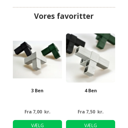
Vores favoritter
3 Ben
4 Ben
Fra
7,00
kr.
Fra
7,50
kr.
Dette
Dette
VÆLG
VÆLG
vare
vare