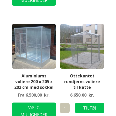
MULIGHEDER
TIL KURV
har
voliere
flere
antal
varianter.
Mulighederne
kan
vælges
på
varesiden
Aluminiums
Ottekantet
voliere 200 x 205 x
rundjerns voliere
202 cm med sokkel
til katte
Fra
6.500,00
kr.
6.650,00
kr.
Dette
Ottekantet
VÆLG
TILFØJ
vare
rundjerns
MULIGHEDER
TIL KURV
har