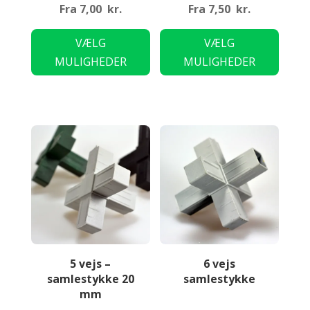
Fra
7,00
kr.
Fra
7,50
kr.
Dette
Dette
VÆLG
VÆLG
vare
vare
MULIGHEDER
MULIGHEDER
har
har
flere
flere
varianter.
variant
Mulighederne
Mulig
kan
kan
vælges
vælge
på
på
varesiden
varesi
5 vejs –
6 vejs
samlestykke 20
samlestykke
mm