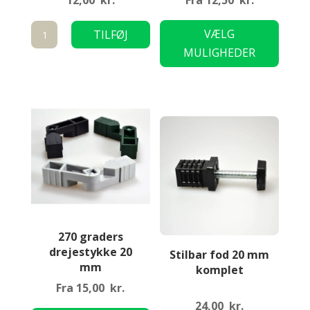
12,00
kr.
Fra
12,50
kr.
Dette
Lige
VÆLG
TILFØJ
vare
samlestykke
MULIGHEDER
TIL KURV
har
Sort
flere
antal
variant
Mulig
kan
vælge
på
varesi
270 graders
drejestykke 20
Stilbar fod 20 mm
mm
komplet
Fra
15,00
kr.
Dette
24,00
kr.