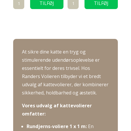
Hjul
Hjul
TILFØJ
TILFØJ
u/bremse
m/bremse-
TIL KURV
TIL KURV
-
Komplet
Komplet
til
til
20
20
mm
mm
alu.
At sikre dine katte en tryg og
alu.
antal
stimulerende udendørsoplevelse er
antal
essentielt for deres trivsel.
Hos
Randers Volieren tilbyder vi et bredt
udvalg af kattevolierer, der kombinerer
sikkerhed, holdbarhed og æstetik.
Vores udvalg af kattevolierer
omfatter:
Rundjerns-voliere 1 x 1 m:
En