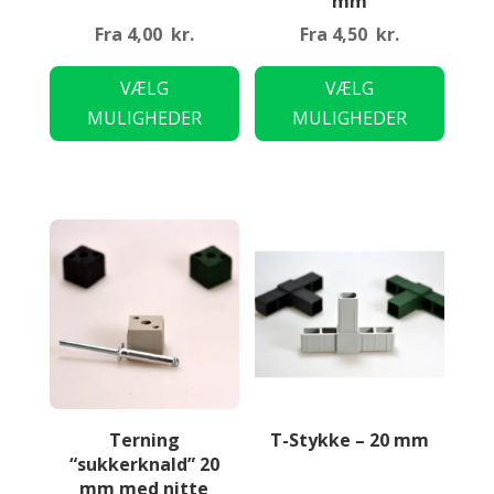
mm
Fra
4,00
kr.
Fra
4,50
kr.
Dette
Dette
VÆLG
VÆLG
vare
vare
MULIGHEDER
MULIGHEDER
har
har
flere
flere
varianter.
variant
Mulighederne
Mulig
kan
kan
vælges
vælge
på
på
varesiden
varesi
Terning
T-Stykke – 20 mm
“sukkerknald” 20
mm med nitte