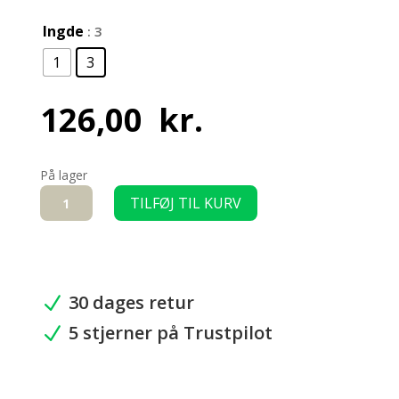
lngde
: 3
1
3
126,00
kr.
På lager
Aluminiums
TILFØJ TIL KURV
fladprofil
-
30
mm
antal
30 dages retur
N
5 stjerner på Trustpilot
N