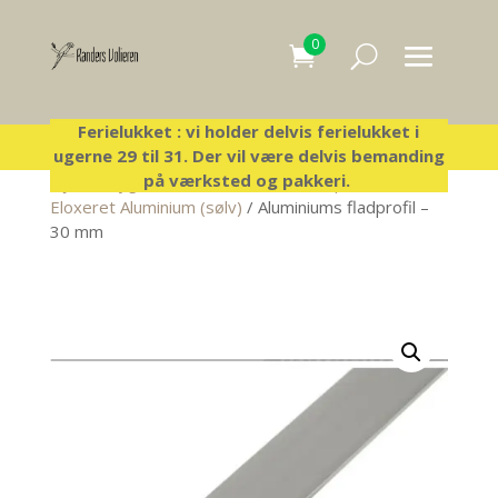
0
Ferielukket : vi holder delvis ferielukket i
ugerne 29 til 31. Der vil være delvis bemanding
på værksted og pakkeri.
Hjem
/
Byg-selv-voliere
/
Aluminiumsprofiler
/
Eloxeret Aluminium (sølv)
/ Aluminiums fladprofil –
30 mm