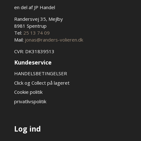
en del af JP Handel
Randersvej 35, Mejlby
8981 Spentrup
Tel:
25 13 74 09
Mail:
jonas@randers-volieren.dk
CVR: DK31839513
Kundeservice
HANDELSBETINGELSER
Click og Collect på lageret
Cookie politik
privatlivspolitik
Log ind