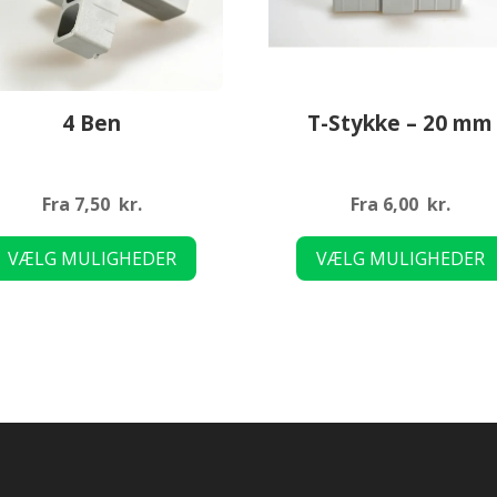
4 Ben
T-Stykke – 20 mm
Fra
7,50
kr.
Fra
6,00
kr.
Dette
VÆLG MULIGHEDER
VÆLG MULIGHEDER
vare
har
flere
varianter.
Mulighederne
kan
vælges
på
varesiden