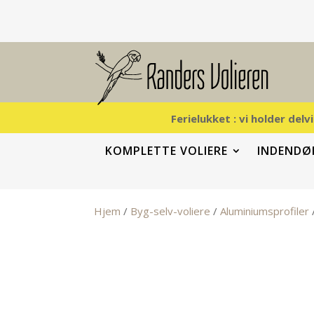
Ferielukket : vi holder del
KOMPLETTE VOLIERE
INDENDØR
Hjem
/
Byg-selv-voliere
/
Aluminiumsprofiler