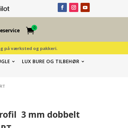
0
eservice
ding på værksted og pakkeri.
UGLE
LUX BURE OG TILBEHØR
ORT
rofil 3 mm dobbelt