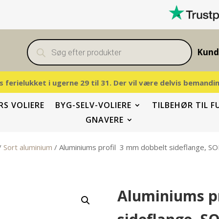
Products
search
Kund
vis ferielukket i ugerne 29 til 31. Der vil være delvis beman
S VOLIERE
BYG-SELV-VOLIERE
TILBEHØR TIL F
GNAVERE
/
Sort aluminium
/ Aluminiums profil 3 mm dobbelt sideflange, S
Aluminiums p