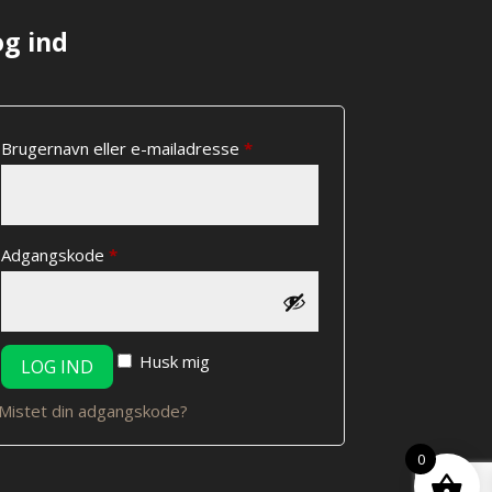
og ind
Påkrævet
Brugernavn eller e-mailadresse
*
Påkrævet
Adgangskode
*
Husk mig
LOG IND
Mistet din adgangskode?
0