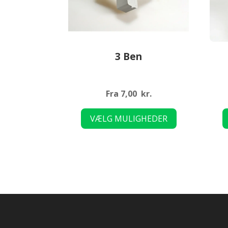
3 Ben
Fra
7,00
kr.
Dette
VÆLG MULIGHEDER
vare
har
flere
varianter.
Mulighederne
kan
vælges
på
varesiden