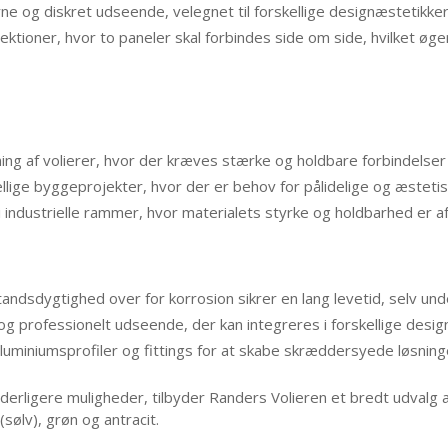
ne og diskret udseende, velegnet til forskellige designæstetikker
ektioner, hvor to paneler skal forbindes side om side, hvilket øger
ning af volierer, hvor der kræves stærke og holdbare forbindelse
llige byggeprojekter, hvor der er behov for pålidelige og æstetisk
 i industrielle rammer, hvor materialets styrke og holdbarhed er 
andsdygtighed over for korrosion sikrer en lang levetid, selv und
 og professionelt udseende, der kan integreres i forskellige desi
miniumsprofiler og fittings for at skabe skræddersyede løsninger
erligere muligheder, tilbyder Randers Volieren et bredt udvalg af
sølv), grøn og antracit.
​