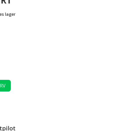
ORT
es lager
URV
tpilot