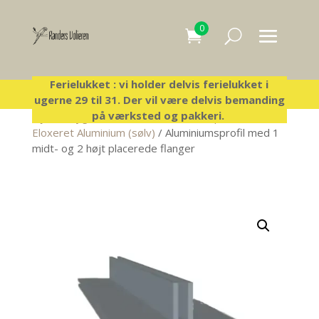
0
Ferielukket : vi holder delvis ferielukket i
ugerne 29 til 31. Der vil være delvis bemanding
på værksted og pakkeri.
Hjem
/
Byg-selv-voliere
/
Aluminiumsprofiler
/
Eloxeret Aluminium (sølv)
/ Aluminiumsprofil med 1
midt- og 2 højt placerede flanger