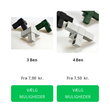
3 Ben
4 Ben
Fra
7,00
kr.
Fra
7,50
kr.
Dette
Dette
VÆLG
VÆLG
vare
vare
MULIGHEDER
MULIGHEDER
har
har
flere
flere
varianter.
variant