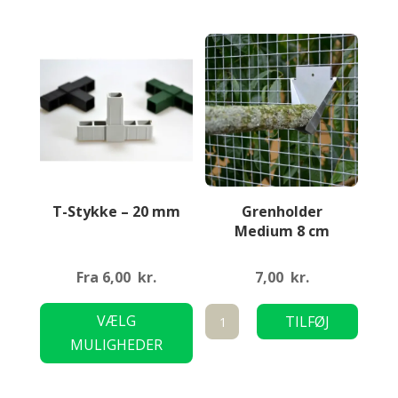
Mulighederne
Mulig
kan
kan
vælges
vælge
på
på
varesiden
varesi
T-Stykke – 20 mm
Grenholder
Medium 8 cm
Fra
6,00
kr.
7,00
kr.
Dette
Grenholder
VÆLG
TILFØJ
vare
Medium
MULIGHEDER
TIL KURV
har
8
flere
cm
varianter.