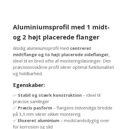
antal
Aluminiumsprofil med 1 midt-
og 2 højt placerede flanger
Alsidig aluminiumsprofil med
centreret
midtflange og to højt placerede sideflanger
,
ideel til en bred vifte af monteringsløsninger. Den
præcisionsskårne profil sikrer optimal funktionalitet
og holdbarhed.
Egenskaber:
✅
Stabil og stærk konstruktion
– ideel til
præcise samlinger
✅
Præcis pasform
– flangens indvendige bredde
på 3,5 mm sikrer sikker montering
✅
Eloxeret aluminium
– modstandsdygtig over
for korrosion og slid