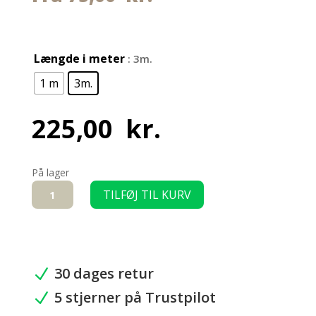
Længde i meter
: 3m.
1 m
3m.
225,00
kr.
På lager
Aluminiumsprofil
TILFØJ TIL KURV
med
1
midt-
og
2
30 dages retur
N
højt
5 stjerner på Trustpilot
placerede
N
flanger