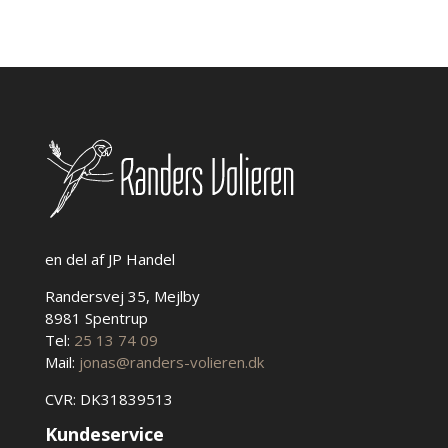
antal
Mulighederne
kan
vælges
på
varesiden
en del af JP Handel
Randersvej 35, Mejlby
8981 Spentrup
Tel:
25 13 74 09
Mail:
jonas@randers-volieren.dk
CVR: DK31839513
Kundeservice