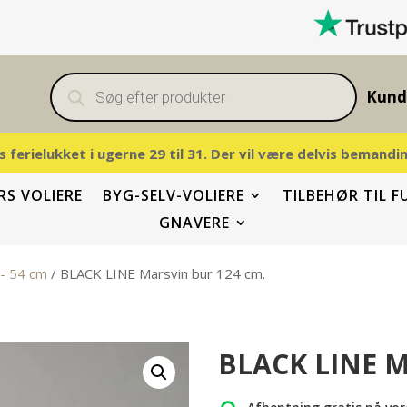
Products
search
Kund
vis ferielukket i ugerne 29 til 31. Der vil være delvis beman
S VOLIERE
BYG-SELV-VOLIERE
TILBEHØR TIL F
GNAVERE
 - 54 cm
/ BLACK LINE Marsvin bur 124 cm.
BLACK LINE M