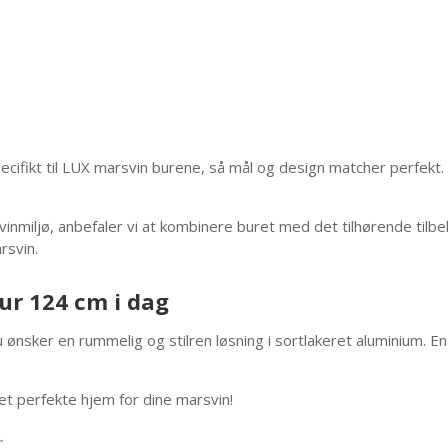
cifikt til LUX marsvin burene, så mål og design matcher perfekt. 
inmiljø, anbefaler vi at kombinere buret med det tilhørende tilb
rsvin.
ur 124 cm i dag
ønsker en rummelig og stilren løsning i sortlakeret aluminium. En
t perfekte hjem for dine marsvin!
.