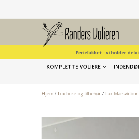
Ferielukket : vi holder del
KOMPLETTE VOLIERE
INDENDØR
Hjem
/
Lux bure og tilbehør
/
Lux Marsvinbur