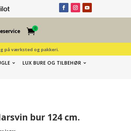
0
eservice
ding på værksted og pakkeri.
UGLE
LUX BURE OG TILBEHØR
arsvin bur 124 cm.