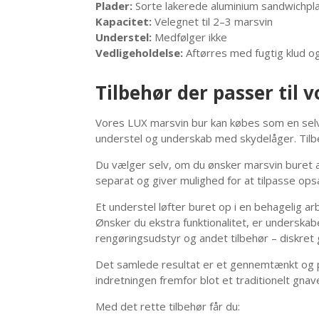
Plader:
Sorte lakerede aluminium sandwichpl
Kapacitet:
Velegnet til 2–3 marsvin
Understel:
Medfølger ikke
Vedligeholdelse:
Aftørres med fugtig klud o
Tilbehør der passer til 
Vores LUX marsvin bur kan købes som en selvs
understel og underskab med skydelåger. Tilb
Du vælger selv, om du ønsker marsvin buret a
separat og giver mulighed for at tilpasse op
Et understel løfter buret op i en behagelig a
Ønsker du ekstra funktionalitet, er underskab
rengøringsudstyr og andet tilbehør – diskret 
Det samlede resultat er et gennemtænkt og pr
indretningen fremfor blot et traditionelt gnav
Med det rette tilbehør får du: