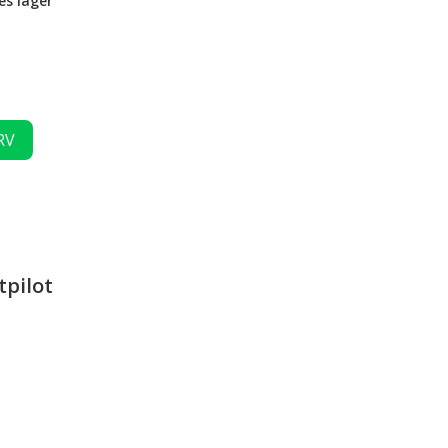
es lager
RV
tpilot