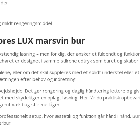
ader
g mildt rengøringsmiddel
vores LUX marsvin bur
tændig løsning – men for dig, der ønsker et fuldendt og funktion
ehøret er designet i samme stilrene udtryk som buret og skaber
lene, eller om det skal suppleres med et solidt understel eller e
sætningen efter behov og indretning.
rbejdshøjde. Det gør rengøring og daglig håndtering lettere og gi
et med skydelåger en oplagt løsning. Her får du praktisk opbevarin
gemt væk bag stilrene låger.
ofessionelt setup, hvor æstetik og funktion går hånd i hånd. Bur
erbur.