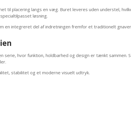
 til placering langs en væg. Buret leveres uden understel, hvilke
pecialtilpasset løsning.
m en integreret del af indretningen fremfor et traditionelt gnaver
rien
n serie, hvor funktion, holdbarhed og design er tænkt sammen. Se
ler.
itet, stabilitet og et moderne visuelt udtryk.