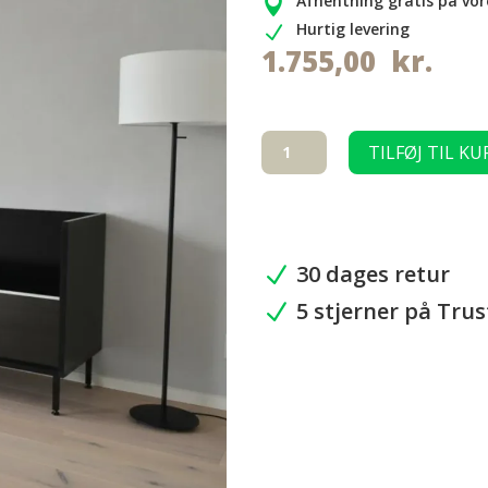
Afhentning gratis på vor

Hurtig levering
N
1.755,00
kr.
BLACK
TILFØJ TIL KU
LINE
Marsvin
bur
124
cm.
30 dages retur
N
antal
5 stjerner på Trus
N