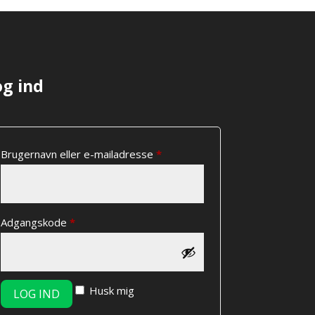
kan
vælges
på
varesiden
og ind
Påkrævet
Brugernavn eller e-mailadresse
*
Påkrævet
Adgangskode
*
Husk mig
LOG IND