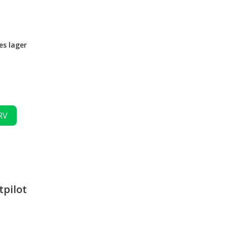
es lager
RV
tpilot