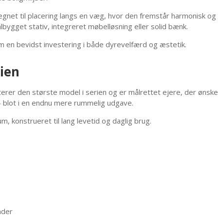
egnet til placering langs en væg, hvor den fremstår harmonisk og 
cialbygget stativ, integreret møbelløsning eller solid bænk.
m en bevidst investering i både dyrevelfærd og æstetik.
rien
er den største model i serien og er målrettet ejere, der ønsk
– blot i en endnu mere rummelig udgave.
m, konstrueret til lang levetid og daglig brug.
ader