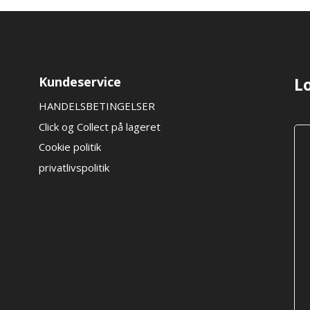
kan
vælges
på
varesiden
Kundeservice
L
HANDELSBETINGELSER
Click og Collect på lageret
Cookie politik
privatlivspolitik