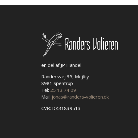
kan
vælges
på
varesiden
en del af JP Handel
Randersvej 35, Mejlby
8981 Spentrup
Tel:
25 13 74 09
Mail:
jonas@randers-volieren.dk
CVR: DK31839513