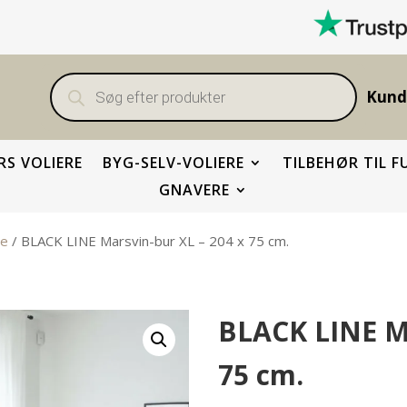
Products
search
Kund
S VOLIERE
BYG-SELV-VOLIERE
TILBEHØR TIL F
GNAVERE
re
/ BLACK LINE Marsvin-bur XL – 204 x 75 cm.
BLACK LINE Ma
75 cm.