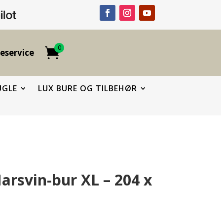
0
eservice
UGLE
LUX BURE OG TILBEHØR
rsvin-bur XL – 204 x