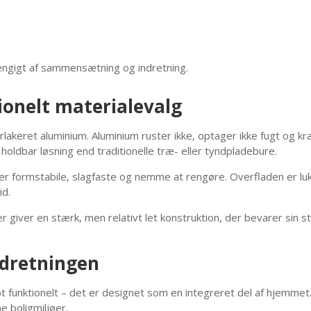
hængigt af sammensætning og indretning.
onelt materialevalg
verlakeret aluminium. Aluminium ruster ikke, optager ikke fugt og 
holdbar løsning end traditionelle træ- eller tyndpladebure.
r formstabile, slagfaste og nemme at rengøre. Overfladen er lukke
id.
iver en stærk, men relativt let konstruktion, der bevarer sin sta
indretningen
 funktionelt – det er designet som en integreret del af hjemmet. 
e boligmiljøer.