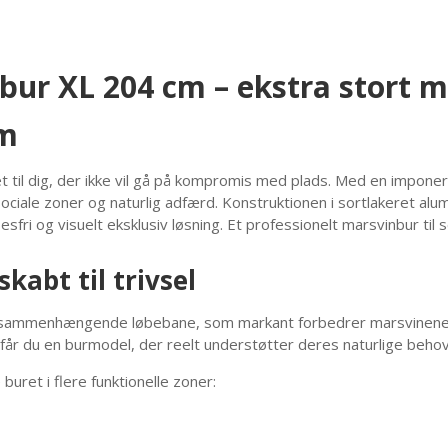
ur XL 204 cm – ekstra stort m
um
t til dig, der ikke vil gå på kompromis med plads. Med en impo
ociale zoner og naturlig adfærd. Konstruktionen i sortlakeret alu
sfri og visuelt eksklusiv løsning. Et professionelt marsvinbur til 
kabt til trivsel
sammenhængende løbebane, som markant forbedrer marsvinenes d
år du en burmodel, der reelt understøtter deres naturlige behov
uret i flere funktionelle zoner: