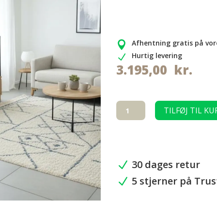
Afhentning gratis på vor

Hurtig levering
N
3.195,00
kr.
BLACK
TILFØJ TIL KU
LINE
Marsvin-
bur
XL
-
30 dages retur
N
204
5 stjerner på Trus
x
N
75
cm.
antal