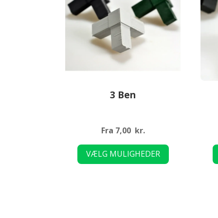
3 Ben
Fra
7,00
kr.
Dette
VÆLG MULIGHEDER
vare
har
flere
varianter.
Mulighederne