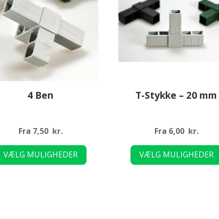
4 Ben
T-Stykke – 20 mm
Fra
7,50
kr.
Fra
6,00
kr.
Dette
VÆLG MULIGHEDER
VÆLG MULIGHEDER
vare
har
flere
varianter.
Mulighederne