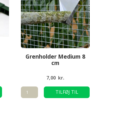
Grenholder Medium 8
cm
7,00
kr.
Dette
Grenholder
TILFØJ TIL
vare
Medium
KURV
har
8
flere
cm
varianter.
antal
Mulighederne