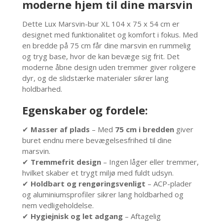
moderne hjem til dine marsvin
Dette Lux Marsvin-bur XL 104 x 75 x 54 cm er
designet med funktionalitet og komfort i fokus. Med
en bredde på 75 cm får dine marsvin en rummelig
og tryg base, hvor de kan bevæge sig frit. Det
moderne åbne design uden tremmer giver roligere
dyr, og de slidstærke materialer sikrer lang
holdbarhed.
Egenskaber og fordele:
✔
Masser af plads
– Med
75 cm i bredden
giver
buret endnu mere bevægelsesfrihed til dine
marsvin.
✔
Tremmefrit design
– Ingen låger eller tremmer,
hvilket skaber et trygt miljø med fuldt udsyn.
✔
Holdbart og rengøringsvenligt
– ACP-plader
og aluminiumsprofiler sikrer lang holdbarhed og
nem vedligeholdelse.
✔
Hygiejnisk og let adgang
– Aftagelig