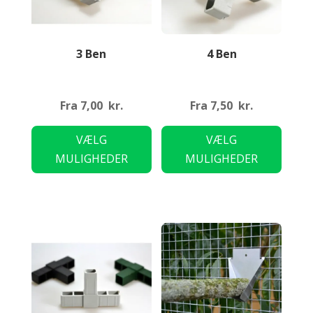
3 Ben
4 Ben
Fra
7,00
kr.
Fra
7,50
kr.
Dette
Dette
VÆLG
VÆLG
vare
vare
MULIGHEDER
MULIGHEDER
har
har
flere
flere
varianter.
variant
Mulighederne
Mulig
kan
kan
vælges
vælge
på
på
varesiden
varesi