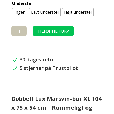
Understel
Ingen
Lavt understel
Højt understel
Dobbelt
TILFØJ TIL KURV
Lux
Marsvin-
bur
XL
104
30 dages retur
N
x
5 stjerner på Trustpilot
75
N
x
54
cm
antal
Dobbelt Lux Marsvin-bur XL 104
x 75 x 54 cm – Rummeligt og