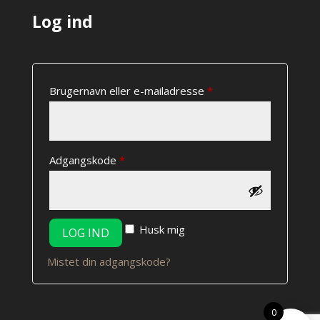
Log ind
Påkrævet
Brugernavn eller e-mailadresse
*
Påkrævet
Adgangskode
*
Husk mig
LOG IND
Mistet din adgangskode?
0