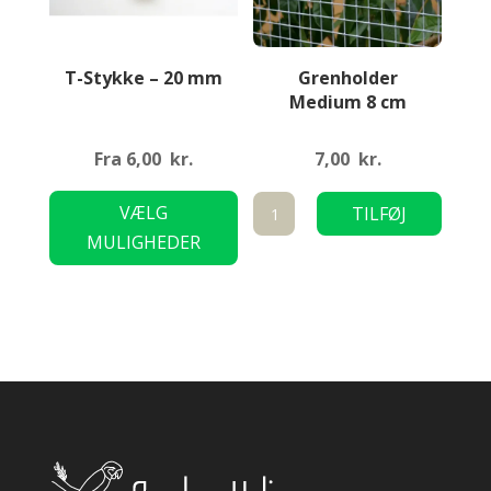
T-Stykke – 20 mm
Grenholder
Medium 8 cm
Fra
6,00
kr.
7,00
kr.
Dette
Grenholder
VÆLG
TILFØJ
vare
Medium
MULIGHEDER
TIL KURV
har
8
flere
cm
varianter.
antal
Mulighederne
kan
vælges
på
varesiden