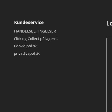
på
varesiden
Kundeservice
L
HANDELSBETINGELSER
Click og Collect på lageret
Cookie politik
privatlivspolitik