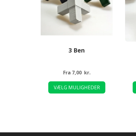
3 Ben
Fra
7,00
kr.
Dette
VÆLG MULIGHEDER
vare
har
flere
varianter.
Mulighederne
kan
vælges