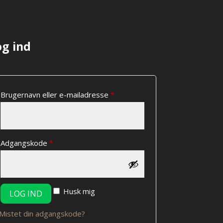
på
varesiden
og ind
Påkrævet
Brugernavn eller e-mailadresse
*
Påkrævet
Adgangskode
*
Husk mig
LOG IND
Mistet din adgangskode?