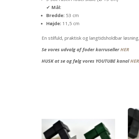
✔
Mål:
Bredde:
53 cm
Højde:
11,5 cm
En stilfuld, praktisk og langtidsholdbar løsni
Se vores udvalg af foder karruseller
HER
HUSK at se og følg vores YOUTUBE kanal
HE