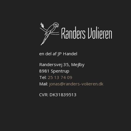
på
varesiden
en del af JP Handel
Randersvej 35, Mejlby
8981 Spentrup
Tel:
25 13 74 09
Mail:
jonas@randers-volieren.dk
CVR: DK31839513