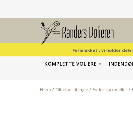
Ferielukket : vi holder del
KOMPLETTE VOLIERE
INDENDØR
Hjem
/
Tilbehør til fugle
/
Foder karruseller
/ 