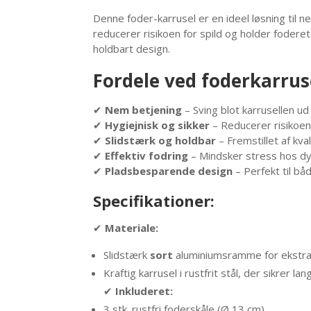
Denne foder-karrusel er en ideel løsning til n
reducerer risikoen for spild og holder fodere
holdbart design.
Fordele ved foderkarrus
✔
Nem betjening
– Sving blot karrusellen ud
✔
Hygiejnisk og sikker
– Reducerer risikoen
✔
Slidstærk og holdbar
– Fremstillet af kval
✔
Effektiv fodring
– Mindsker stress hos dy
✔
Pladsbesparende design
– Perfekt til bå
Specifikationer:
✔
Materiale:
Slidstærk
sort
aluminiumsramme for ekstra s
Kraftig karrusel i rustfrit stål, der sikrer l
✔
Inkluderet:
3 stk. rustfri foderskåle (Ø 13 cm)