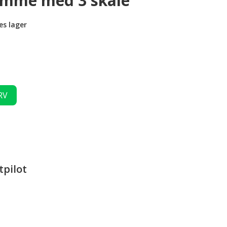
mme med 3 skåle
es lager
RV
tpilot