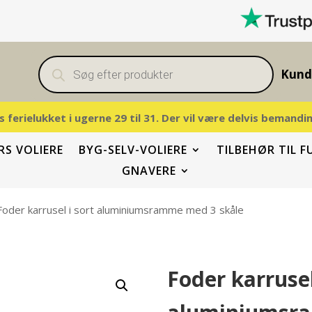
Products
search
Kund
vis ferielukket i ugerne 29 til 31. Der vil være delvis beman
S VOLIERE
BYG-SELV-VOLIERE
TILBEHØR TIL F
GNAVERE
Foder karrusel i sort aluminiumsramme med 3 skåle
Foder karrusel