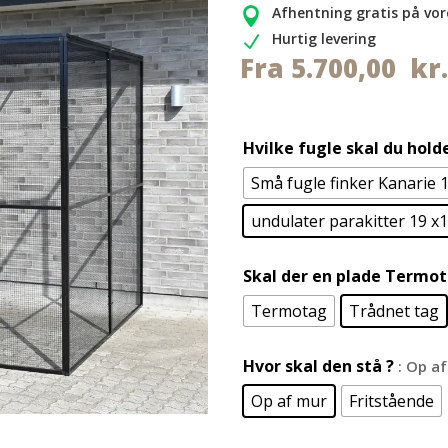
Afhentning gratis på vor

Hurtig levering
N
Fra
5.700,00
kr
Hvilke fugle skal du hold
Små fugle finker Kanarie 1
undulater parakitter 19 x1
Skal der en plade Termot
Termotag
Trådnet tag
Hvor skal den stå ?
: Op a
Op af mur
Fritstående