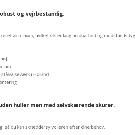
Robust og vejrbestandig.
eloxeret aluminium, hvilket sikrer lang holdbarhed og modstandsd
 høj
inium
stålvalseværk i Holland
ontering
uden huller men med selvskærende skurer.
alg, så du kan skræddersy volieren efter dine behov.