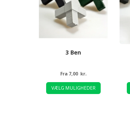
3 Ben
Fra
7,00
kr.
Dette
VÆLG MULIGHEDER
vare
har
flere
varianter.
Mulighederne
kan