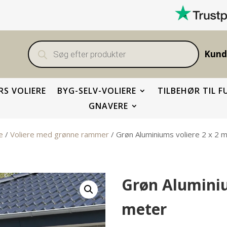
Products
search
Kund
S VOLIERE
BYG-SELV-VOLIERE
TILBEHØR TIL F
GNAVERE
e
/
Voliere med grønne rammer
/ Grøn Aluminiums voliere 2 x 2 
Grøn Aluminiu
meter