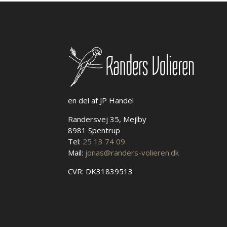
vælges
på
varesiden
en del af JP Handel
Randersvej 35, Mejlby
8981 Spentrup
Tel:
25 13 74 09
Mail:
jonas@randers-volieren.dk
CVR: DK31839513