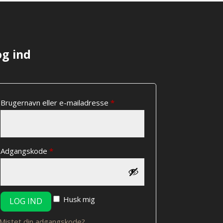
vælges
på
varesiden
og ind
Påkrævet
Brugernavn eller e-mailadresse
*
Påkrævet
Adgangskode
*
Husk mig
LOG IND
Mistet din adgangskode?