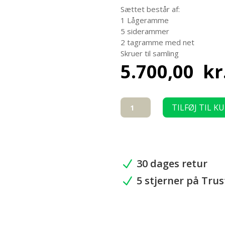
Sættet består af:
1 Lågeramme
5 siderammer
2 tagramme med net
Skruer til samling
5.700,00
kr
Grøn
TILFØJ TIL K
Aluminiums
voliere
2
x
2
30 dages retur
N
meter
5 stjerner på Trus
antal
N