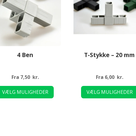
4 Ben
T-Stykke – 20 mm
Fra
7,50
kr.
Fra
6,00
kr.
Dette
VÆLG MULIGHEDER
VÆLG MULIGHEDER
vare
har
flere
varianter.
Mulighederne
kan