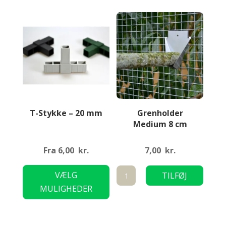
Mulighederne
Mulig
kan
kan
vælges
vælge
på
på
varesiden
varesi
T-Stykke – 20 mm
Grenholder
Medium 8 cm
Fra
6,00
kr.
7,00
kr.
Dette
Grenholder
VÆLG
TILFØJ
vare
Medium
MULIGHEDER
TIL KURV
har
8
flere
cm
varianter.
antal