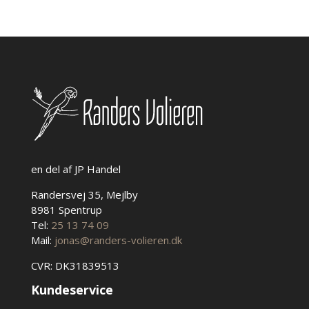
Mulighederne
kan
vælges
på
varesiden
en del af JP Handel
Randersvej 35, Mejlby
8981 Spentrup
Tel:
25 13 74 09
Mail:
jonas@randers-volieren.dk
CVR: DK31839513
Kundeservice