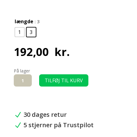
længde
: 3
1
3
192,00
kr.
På lager
Grøn
TILFØJ TIL KURV
aluminiumsprofil
16
mm
flange
-
30 dages retur
N
Til
5 stjerner på Trustpilot
termoplader
N
antal