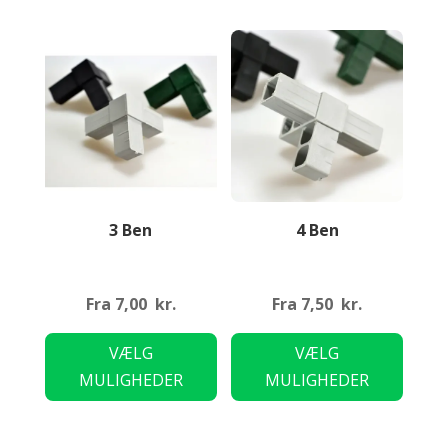
3 Ben
4 Ben
Fra
7,00
kr.
Fra
7,50
kr.
Dette
Dette
VÆLG
VÆLG
vare
vare
MULIGHEDER
MULIGHEDER
har
har
flere
flere
varianter.
variant