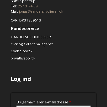
8981 Spentrup
Tel:
25 13 74 09
Mail:
jonas@randers-volieren.dk
CVR: DK31839513
Kundeservice
HANDELSBETINGELSER
Click og Collect på lageret
Cookie politik
privatlivspolitik
Log ind
Påkrævet
Brugernavn eller e-mailadresse
*