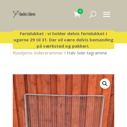
0
Ferielukket : vi holder delvis ferielukket i
ugerne 29 til 31. Der vil være delvis bemanding
på værksted og pakkeri.
Hjem
/
Byg-selv-voliere
/
Løse voliererammer
/
Rundjerns Voliererammer
/ Halv Side-tagramme