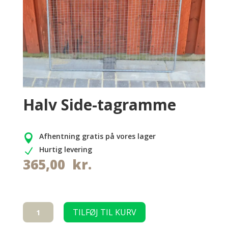
Halv Side-tagramme
Afhentning gratis på vores lager

Hurtig levering
N
365,00
kr.
Halv
TILFØJ TIL KURV
Side-