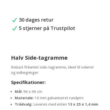
tagramme
antal
30 dages retur
N
5 stjerner på Trustpilot
N
Halv Side-tagramme
Robust firkantet side-tagramme, ideel til volierer
og indhegninger.
Specifikationer:
Mål:
96 x 96 cm
Materiale:
10 mm galvaniseret rundjern
Trådvalg:
Leveres med enten
13 x 25 x 1,4 mm