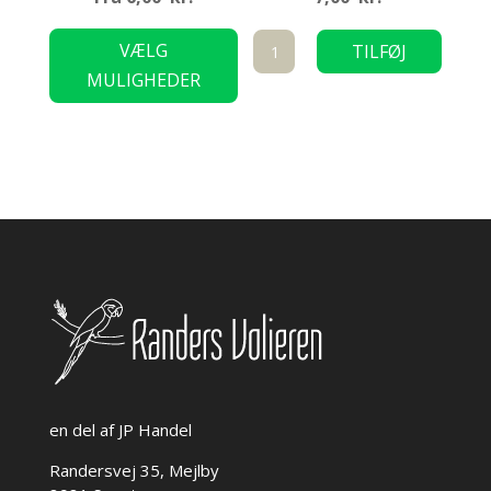
Dette
Grenholder
VÆLG
TILFØJ
vare
Medium
MULIGHEDER
TIL KURV
har
8
flere
cm
varianter.
antal
Mulighederne
kan
vælges
på
varesiden
en del af JP Handel
Randersvej 35, Mejlby