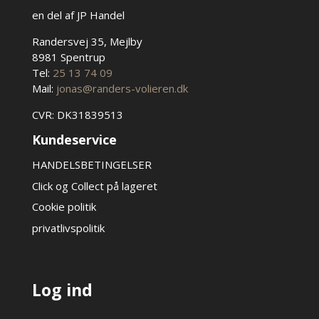
en del af JP Handel
Randersvej 35, Mejlby
8981 Spentrup
Tel:
25 13 74 09
Mail:
jonas@randers-volieren.dk
CVR: DK31839513
Kundeservice
HANDELSBETINGELSER
Click og Collect på lageret
Cookie politik
privatlivspolitik
Log ind