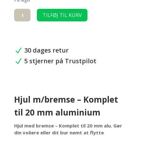
Hjul
TILFØJ TIL KURV
m/bremse-
Komplet
til
20
mm
30 dages retur
N
alu.
5 stjerner på Trustpilot
antal
N
Hjul m/bremse – Komplet
til 20 mm aluminium
Hjul med bremse – Komplet til 20 mm alu. Gør
din voliere eller dit bur nemt at flytte