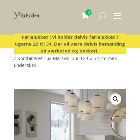
0
Ferielukket : vi holder delvis ferielukket i
ugerne 29 til 31. Der vil være delvis bemanding
på værksted og pakkeri.
Hjem
/
Lux bure og tilbehør
/
Kombinerede luxbure
/ Kombineret Lux Marsvin-bur 124 x 54 cm med
underskab