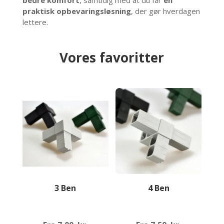
bedre komfort
, samtidig med at du får
en
praktisk opbevaringsløsning
, der gør hverdagen
lettere.
Vores favoritter
3 Ben
4 Ben