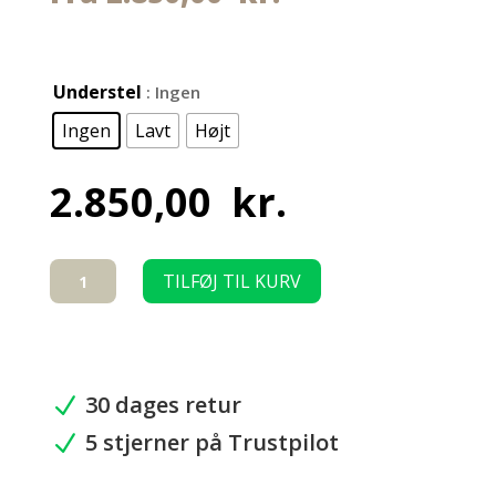
Understel
: Ingen
Ingen
Lavt
Højt
2.850,00
kr.
Kombineret
TILFØJ TIL KURV
Lux
Marsvin-
bur
124
x
30 dages retur
N
54
5 stjerner på Trustpilot
cm
N
med
underskab