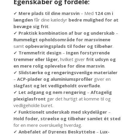
Egenskaber og fordele:
✔
Mere plads til dine marsvin
– Med
124 cm i
længden
får dine kæledyr
bedre mulighed for at
bevæge sig frit
.
✔
Praktisk kombination af bur og underskab
–
Rummeligt opholdsområde for marsvinene
samt
opbevaringsplads til foder og tilbehør
.
✔
Tremmefrit design
–
Ingen forstyrrende
tremmer eller låger
, hvilket giver
frit udsyn og
en mere rolig oplevelse for dine marsvin
.
✔
Slidstærke og rengøringsvenlige materialer
–
ACP-plader og aluminiumsprofiler
giver en
slagfast og let vedligeholdt overflade
.
✔
Let adgang og nem rengøring
–
Aftagelig
plexiglasfront
gør det hurtigt at komme til og
vedligeholde buret.
✔
Funktionelt underskab med skydelåger
–
Hold foder, strøelse og tilbehør samlet ét sted
for en mere overskuelig hverdag.
✔
Anbefalet af Dyrenes Beskyttelse
–
Lux-