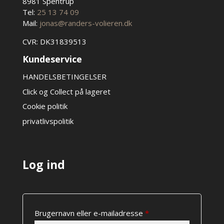
8981 Spentrup
Tel:
25 13 74 09
Mail:
jonas@randers-volieren.dk
CVR: DK31839513
Kundeservice
HANDELSBETINGELSER
Click og Collect på lageret
Cookie politik
privatlivspolitik
Log ind
Påkrævet
Brugernavn eller e-mailadresse
*