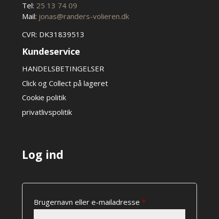
Tel:
25 13 74 09
Mail:
jonas@randers-volieren.dk
CVR: DK31839513
Kundeservice
HANDELSBETINGELSER
Click og Collect på lageret
Cookie politik
privatlivspolitik
Log ind
Påkrævet
Brugernavn eller e-mailadresse
*