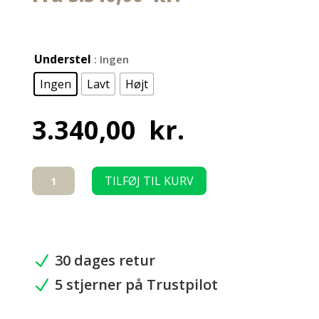
Understel
: Ingen
Ingen
Lavt
Højt
3.340,00
kr.
Kombineret
TILFØJ TIL KURV
Lux
Marsvin-
bur
154
x
30 dages retur
N
54
5 stjerner på Trustpilot
cm
N
med
underskab