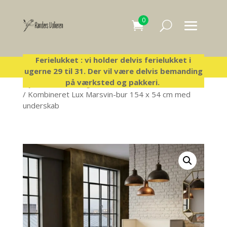
0
Ferielukket : vi holder delvis ferielukket i
ugerne 29 til 31. Der vil være delvis bemanding
på værksted og pakkeri.
Hjem
/
Lux bure og tilbehør
/
Kombinerede luxbure
/ Kombineret Lux Marsvin-bur 154 x 54 cm med
underskab