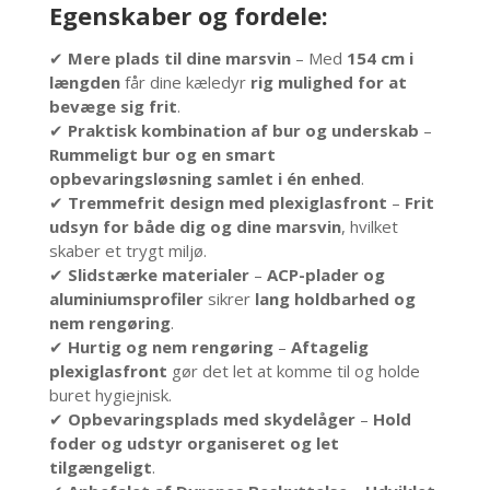
Egenskaber og fordele:
✔
Mere plads til dine marsvin
– Med
154 cm i
længden
får dine kæledyr
rig mulighed for at
bevæge sig frit
.
✔
Praktisk kombination af bur og underskab
–
Rummeligt bur og en smart
opbevaringsløsning samlet i én enhed
.
✔
Tremmefrit design med plexiglasfront
–
Frit
udsyn for både dig og dine marsvin
, hvilket
skaber et trygt miljø.
✔
Slidstærke materialer
–
ACP-plader og
aluminiumsprofiler
sikrer
lang holdbarhed og
nem rengøring
.
✔
Hurtig og nem rengøring
–
Aftagelig
plexiglasfront
gør det let at komme til og holde
buret hygiejnisk.
✔
Opbevaringsplads med skydelåger
–
Hold
foder og udstyr organiseret og let
tilgængeligt
.