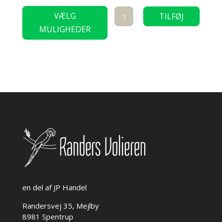
Dette
Grenholder
VÆLG
TILFØJ
vare
Medium
MULIGHEDER
TIL KURV
har
8
flere
cm
varianter.
antal
Mulighederne
kan
vælges
på
varesiden
en del af JP Handel
Randersvej 35, Mejlby
8981 Spentrup