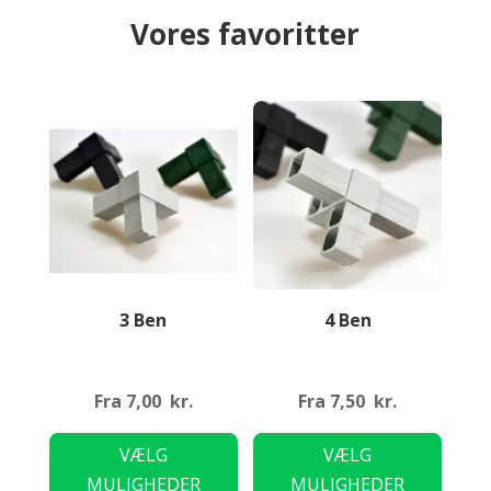
Vores favoritter
3 Ben
4 Ben
Fra
7,00
kr.
Fra
7,50
kr.
Dette
Dette
VÆLG
VÆLG
vare
vare
MULIGHEDER
MULIGHEDER
har
har