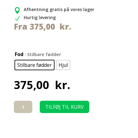
Afhentning gratis på vores lager

Hurtig levering
N
Fra
375,00
kr.
Fod
: Stilbare fødder
Stilbare fødder
Hjul
375,00
kr.
Lavt
TILFØJ TIL KURV
understel
til
Lux
Marsvin-
bur