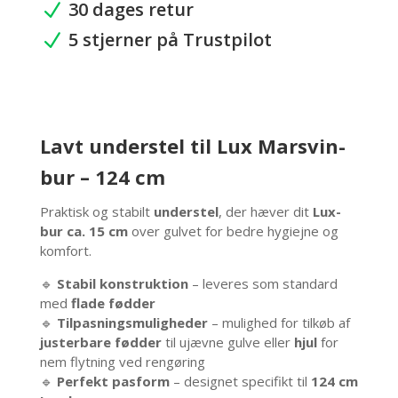
30 dages retur
N
–
5 stjerner på Trustpilot
124
N
cm
antal
Lavt understel til Lux Marsvin-
bur – 124 cm
Praktisk og stabilt
understel
, der hæver dit
Lux-
bur ca. 15 cm
over gulvet for bedre hygiejne og
komfort.
🔹
Stabil konstruktion
– leveres som standard
med
flade fødder
🔹
Tilpasningsmuligheder
– mulighed for tilkøb af
justerbare fødder
til ujævne gulve eller
hjul
for
nem flytning ved rengøring
🔹
Perfekt pasform
– designet specifikt til
124 cm