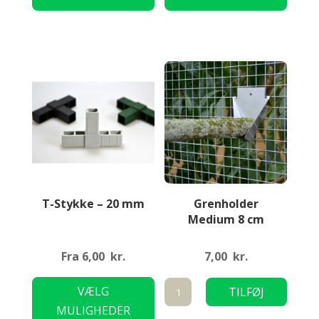
flere
flere
varianter.
variant
Mulighederne
Mulig
kan
kan
vælges
vælge
på
på
varesiden
varesi
T-Stykke – 20 mm
Grenholder
Medium 8 cm
Fra
6,00
kr.
7,00
kr.
Dette
Grenholder
VÆLG
TILFØJ
vare
Medium
MULIGHEDER
TIL KURV
har