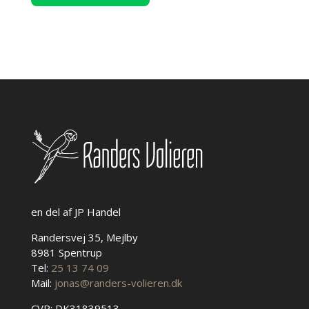
8
flere
cm
varianter.
antal
Mulighederne
kan
vælges
på
varesiden
en del af JP Handel
Randersvej 35, Mejlby
8981 Spentrup
Tel:
25 13 74 09
Mail:
jonas@randers-volieren.dk
CVR: DK31839513