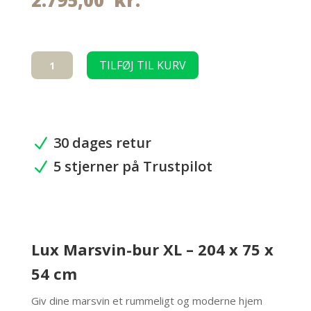
2.795,00
kr.
Lux
TILFØJ TIL KURV
marsvin-
bur
XL
-
204
30 dages retur
N
cm
5 stjerner på Trustpilot
antal
N
Lux Marsvin-bur XL – 204 x 75 x
54 cm
Giv dine marsvin et rummeligt og moderne hjem