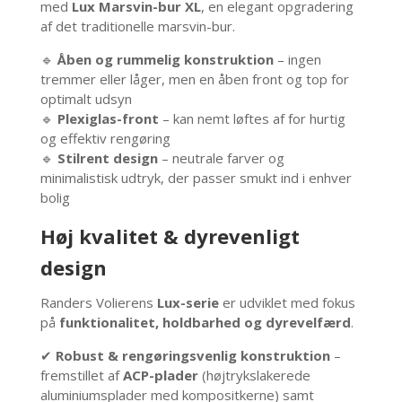
med
Lux Marsvin-bur XL
, en elegant opgradering
af det traditionelle marsvin-bur.
🔹
Åben og rummelig konstruktion
– ingen
tremmer eller låger, men en åben front og top for
optimalt udsyn
🔹
Plexiglas-front
– kan nemt løftes af for hurtig
og effektiv rengøring
🔹
Stilrent design
– neutrale farver og
minimalistisk udtryk, der passer smukt ind i enhver
bolig
Høj kvalitet & dyrevenligt
design
Randers Volierens
Lux-serie
er udviklet med fokus
på
funktionalitet, holdbarhed og dyrevelfærd
.
✔
Robust & rengøringsvenlig konstruktion
–
fremstillet af
ACP-plader
(højtrykslakerede
aluminiumsplader med kompositkerne) samt