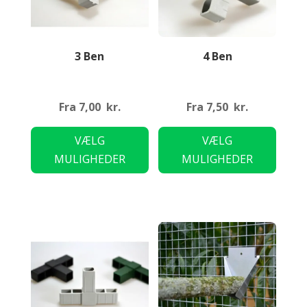
3 Ben
4 Ben
Fra
7,00
kr.
Fra
7,50
kr.
Dette
Dette
VÆLG
VÆLG
vare
vare
MULIGHEDER
MULIGHEDER
har
har
flere
flere
varianter.
variant
Mulighederne
Mulig
kan
kan
vælges
vælge
på
på
varesiden
varesi