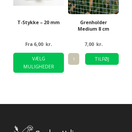
T-Stykke – 20 mm
Grenholder
Medium 8 cm
Fra
6,00
kr.
7,00
kr.
Dette
Grenholder
VÆLG
TILFØJ
vare
Medium
MULIGHEDER
TIL KURV
har
8
flere
cm
varianter.
antal
Mulighederne
kan
vælges
på
varesiden