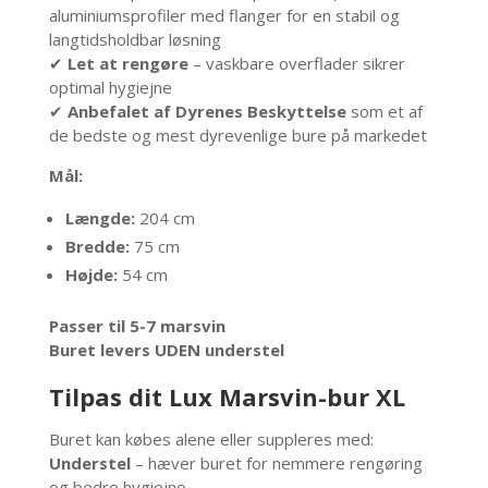
aluminiumsprofiler med flanger for en stabil og
langtidsholdbar løsning
✔
Let at rengøre
– vaskbare overflader sikrer
optimal hygiejne
✔
Anbefalet af Dyrenes Beskyttelse
som et af
de bedste og mest dyrevenlige bure på markedet
Mål:
Længde:
204 cm
Bredde:
75 cm
Højde:
54 cm
Passer til 5-7 marsvin
Buret levers UDEN understel
Tilpas dit Lux Marsvin-bur XL
Buret kan købes alene eller suppleres med:
Understel
– hæver buret for nemmere rengøring
og bedre hygiejne