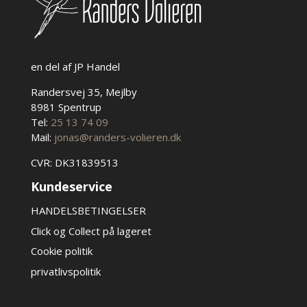
en del af JP Handel
Randersvej 35, Mejlby
8981 Spentrup
Tel:
25 13 74 09
Mail:
jonas@randers-volieren.dk
CVR: DK31839513
Kundeservice
HANDELSBETINGELSER
Click og Collect på lageret
Cookie politik
privatlivspolitik