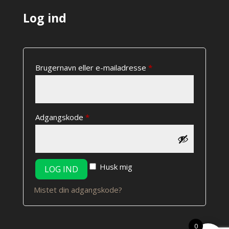
Log ind
Påkrævet
Brugernavn eller e-mailadresse
*
Påkrævet
Adgangskode
*
Husk mig
LOG IND
Mistet din adgangskode?
0