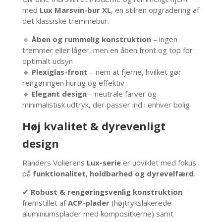
med
Lux Marsvin-bur XL
, en stilren opgradering af
det klassiske tremmebur.
🔹
Åben og rummelig konstruktion
– ingen
tremmer eller låger, men en åben front og top for
optimalt udsyn
🔹
Plexiglas-front
– nem at fjerne, hvilket gør
rengøringen hurtig og effektiv
🔹
Elegant design
– neutrale farver og
minimalistisk udtryk, der passer ind i enhver bolig
Høj kvalitet & dyrevenligt
design
Randers Volierens
Lux-serie
er udviklet med fokus
på
funktionalitet, holdbarhed og dyrevelfærd
.
✔
Robust & rengøringsvenlig konstruktion
–
fremstillet af
ACP-plader
(højtrykslakerede
aluminiumsplader med kompositkerne) samt