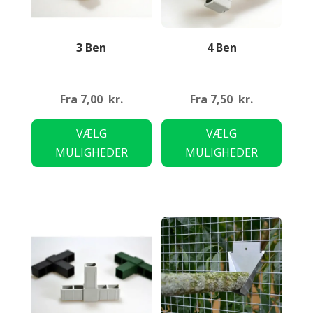
3 Ben
4 Ben
Fra
7,00
kr.
Fra
7,50
kr.
Dette
Dette
VÆLG
VÆLG
vare
vare
MULIGHEDER
MULIGHEDER
har
har
flere
flere
varianter.
variant
Mulighederne
Mulig
kan
kan
vælges
vælge
på
på
varesiden
varesi