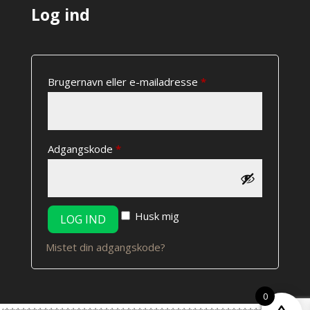
Log ind
Påkrævet
Brugernavn eller e-mailadresse
*
Påkrævet
Adgangskode
*
Husk mig
LOG IND
Mistet din adgangskode?
0