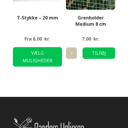
T-Stykke – 20 mm
Grenholder
Medium 8 cm
Fra
6,00
kr.
7,00
kr.
Dette
Grenholder
VÆLG
TILFØJ
vare
Medium
MULIGHEDER
TIL KURV
har
8
flere
cm
varianter.
antal
Mulighederne
kan
vælges
på
varesiden