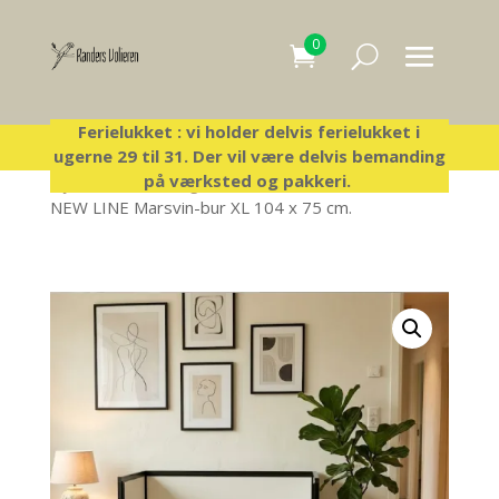
0
Ferielukket : vi holder delvis ferielukket i
ugerne 29 til 31. Der vil være delvis bemanding
på værksted og pakkeri.
Hjem
/
Lux bure og tilbehør
/
Lux Marsvin bure
/
NEW LINE Marsvin-bur XL 104 x 75 cm.