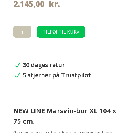
2.145,00
kr.
NEW
TILFØJ TIL KURV
LINE
Marsvin-
bur
XL
104
30 dages retur
N
x
5 stjerner på Trustpilot
75
N
cm.
antal
NEW LINE Marsvin-bur XL 104 x
75 cm.
Giv dine marsvin et moderne og rummeligt hjem