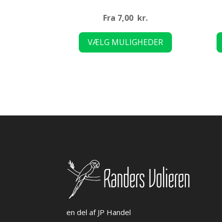
Fra
7,00
kr.
Dette
VÆLG MULIGHEDER
vare
har
flere
varianter.
Mulighederne
kan
vælges
på
varesiden
en del af JP Handel