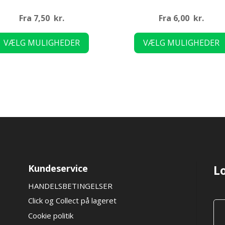
Fra
7,50
kr.
Fra
6,00
kr.
Dette
VÆLG MULIGHEDER
VÆLG MULIGHEDER
vare
har
flere
varianter.
Mulighederne
kan
vælges
på
varesiden
Kundeservice
L
HANDELSBETINGELSER
Click og Collect på lageret
Cookie politik