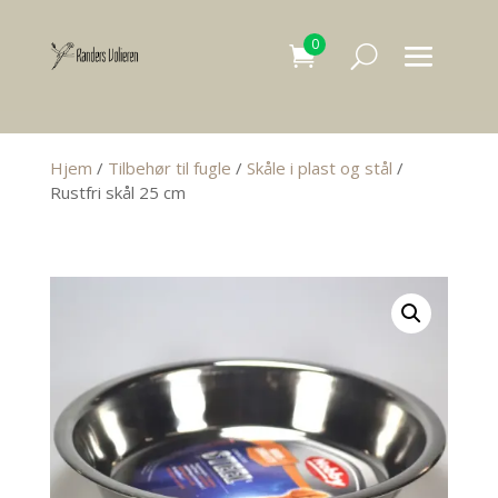
0
Hjem
/
Tilbehør til fugle
/
Skåle i plast og stål
/
Rustfri skål 25 cm