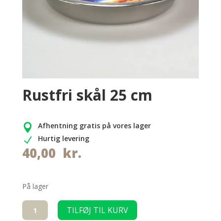
Rustfri skål 25 cm
Afhentning gratis på vores lager

Hurtig levering
N
40,00
kr.
På lager
Rustfri
TILFØJ TIL KURV
skål