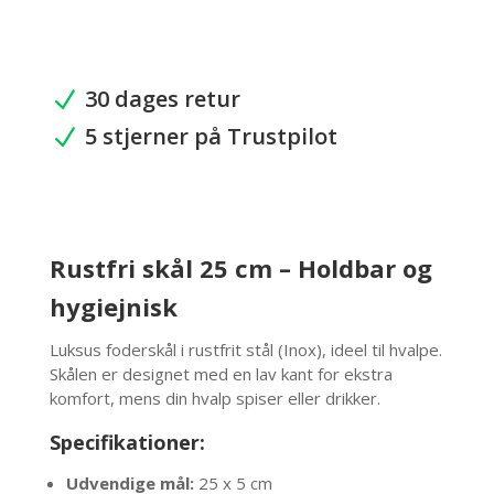
25
cm
antal
30 dages retur
N
5 stjerner på Trustpilot
N
Rustfri skål 25 cm – Holdbar og
hygiejnisk
Luksus foderskål i rustfrit stål (Inox), ideel til hvalpe.
Skålen er designet med en lav kant for ekstra
komfort, mens din hvalp spiser eller drikker.
Specifikationer:
Udvendige mål:
25 x 5 cm