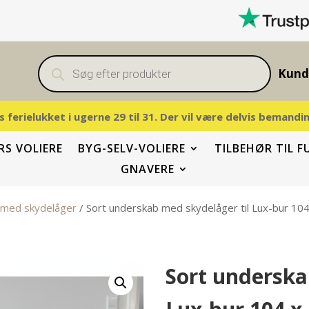
Products
search
Kund
vis ferielukket i ugerne 29 til 31. Der vil være delvis beman
S VOLIERE
BYG-SELV-VOLIERE
TILBEHØR TIL F
GNAVERE
 med skydelåger
/ Sort underskab med skydelåger til Lux-bur 10
Sort underska