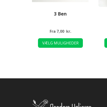
3 Ben
Fra
7,00
kr.
Dette
VÆLG MULIGHEDER
vare
har
flere
varianter.
Mulighederne
kan
vælges
på
varesiden