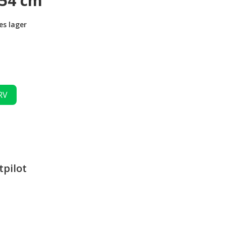
 54 cm
es lager
RV
tpilot