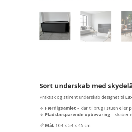
Sort underskab med skydelåg
Praktisk og stilrent underskab designet til
Lu
🔹
Færdigsamlet
– klar til brug i stuen elle
🔹
Pladsbesparende opbevaring
– skaber e
📏
Mål:
104 x 54 x 45 cm