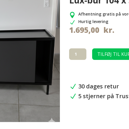
Lux-bur 104 x
Afhentning gratis på vor

Hurtig levering
N
1.695,00
kr.
Sort
TILFØJ TIL KU
underskab
med
skydelåger
til
Lux-
30 dages retur
N
bur
5 stjerner på Trus
104
N
x
54
cm
antal