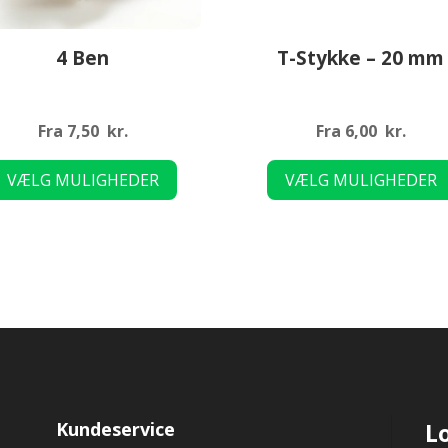
4 Ben
T-Stykke – 20 mm
Fra
7,50
kr.
Fra
6,00
kr.
Dette
VÆLG MULIGHEDER
VÆLG MULIGHEDER
vare
har
flere
varianter.
Mulighederne
kan
vælges
på
varesiden
Kundeservice
L