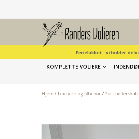
Ferielukket : vi holder del
KOMPLETTE VOLIERE
INDENDØR
Hjem
/
Lux bure og tilbehør
/
Sort underskab