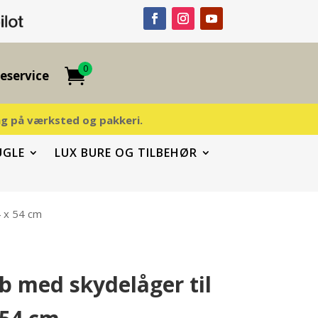
0
eservice
ding på værksted og pakkeri.
UGLE
LUX BURE OG TILBEHØR
4 x 54 cm
b med skydelåger til