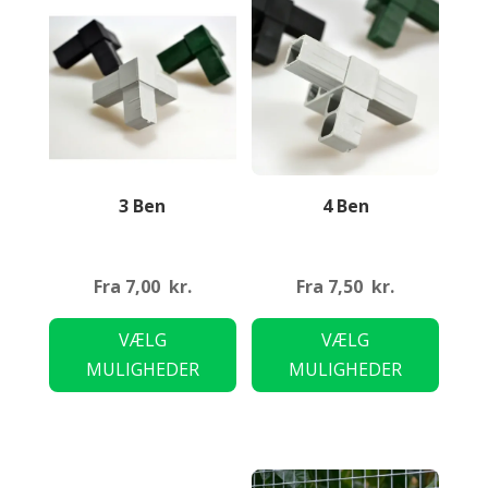
3 Ben
4 Ben
Fra
7,00
kr.
Fra
7,50
kr.
Dette
Dette
VÆLG
VÆLG
vare
vare
MULIGHEDER
MULIGHEDER
har
har
flere
flere
varianter.
variant
Mulighederne
Mulig
kan
kan