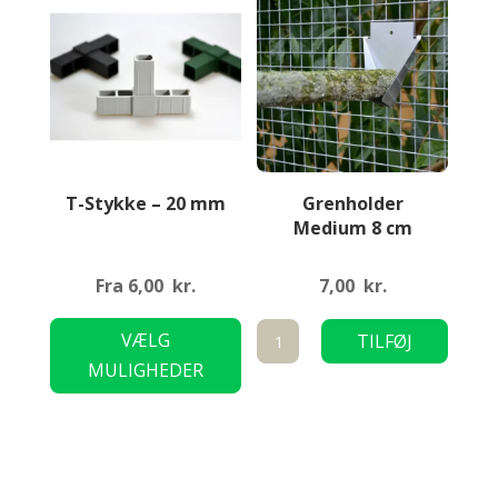
vælges
vælge
på
på
varesiden
varesi
T-Stykke – 20 mm
Grenholder
Medium 8 cm
Fra
6,00
kr.
7,00
kr.
Dette
Grenholder
VÆLG
TILFØJ
vare
Medium
MULIGHEDER
TIL KURV
har
8
flere
cm
varianter.
antal
Mulighederne
kan