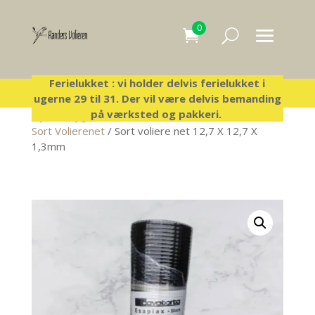
0
Ferielukket : vi holder delvis ferielukket i
ugerne 29 til 31. Der vil være delvis bemanding
på værksted og pakkeri.
Hjem
/
Byg-selv-voliere
/
Voliere net i hele ruller
/
Sort Volierenet
/ Sort voliere net 12,7 X 12,7 X
1,3mm