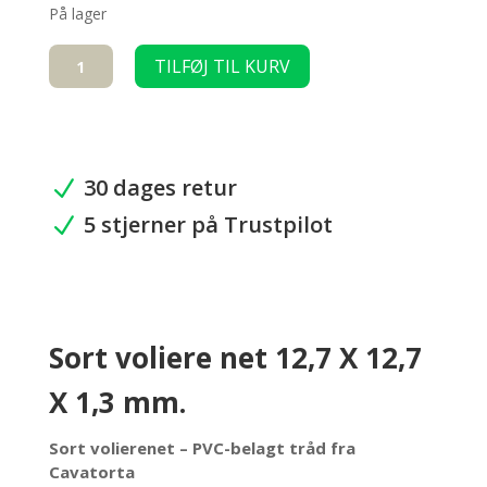
På lager
Sort
TILFØJ TIL KURV
voliere
net
12,7
X
12,7
30 dages retur
N
X
5 stjerner på Trustpilot
1,3mm
N
antal
Sort voliere net 12,7 X 12,7
X 1,3 mm.
Sort volierenet – PVC-belagt tråd fra
Cavatorta