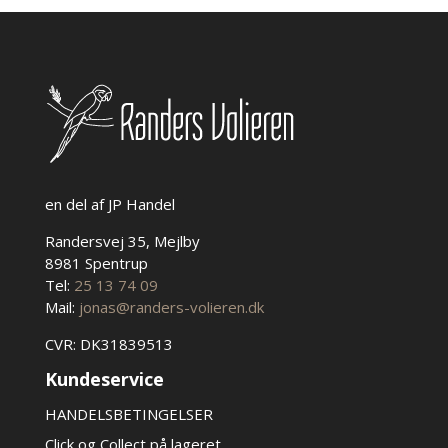
vælges
på
varesiden
en del af JP Handel
Randersvej 35, Mejlby
8981 Spentrup
Tel:
25 13 74 09
Mail:
jonas@randers-volieren.dk
CVR: DK31839513
Kundeservice
HANDELSBETINGELSER
Click og Collect på lageret