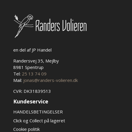
på
varesiden
en del af JP Handel
Randersvej 35, Mejlby
8981 Spentrup
Tel:
25 13 74 09
Mail:
jonas@randers-volieren.dk
CVR: DK31839513
Kundeservice
HANDELSBETINGELSER
Click og Collect på lageret
Cookie politik