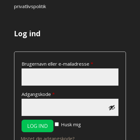
privatlivspolitik
Log ind
Påkrævet
Brugernavn eller e-mailadresse
*
Påkrævet
Adgangskode
*
Husk mig
LOG IND
Mistet din adgangskode?