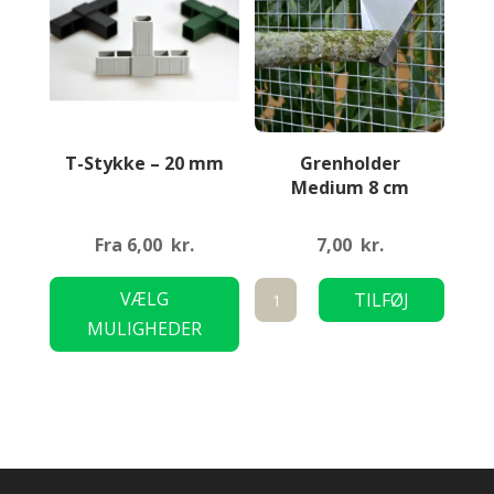
på
på
varesiden
varesi
T-Stykke – 20 mm
Grenholder
Medium 8 cm
Fra
6,00
kr.
7,00
kr.
Dette
Grenholder
VÆLG
TILFØJ
vare
Medium
MULIGHEDER
TIL KURV
har
8
flere
cm
varianter.
antal
Mulighederne
kan
vælges