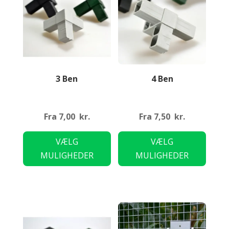
3 Ben
4 Ben
Fra
7,00
kr.
Fra
7,50
kr.
Dette
Dette
VÆLG
VÆLG
vare
vare
MULIGHEDER
MULIGHEDER
har
har
flere
flere
varianter.
variant
Mulighederne
Mulig
kan
kan
vælges
vælge