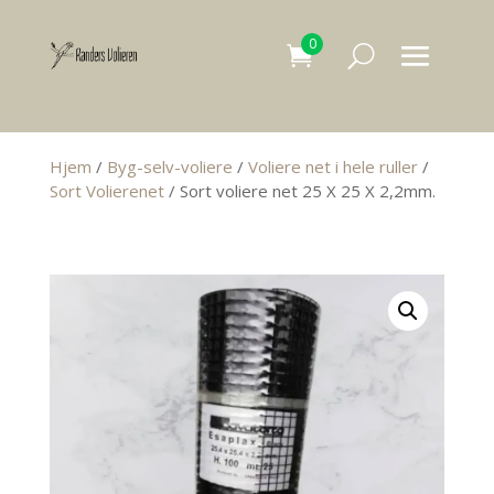
0
Hjem
/
Byg-selv-voliere
/
Voliere net i hele ruller
/
Sort Volierenet
/ Sort voliere net 25 X 25 X 2,2mm.