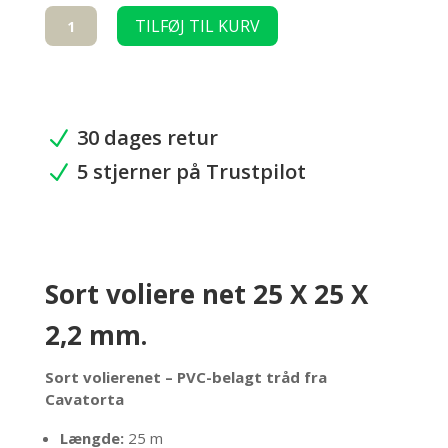
Sort
TILFØJ TIL KURV
voliere
net
25
X
25
30 dages retur
N
X
5 stjerner på Trustpilot
2,2mm.
N
antal
Sort voliere net 25 X 25 X
2,2 mm.
Sort volierenet – PVC-belagt tråd fra
Cavatorta
Længde:
25 m