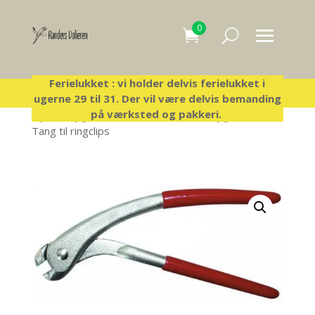
0
Ferielukket : vi holder delvis ferielukket i
ugerne 29 til 31. Der vil være delvis bemanding
på værksted og pakkeri.
Hjem
/
Byg-selv-voliere
/
Diverse til Byg selv
/
Tang til ringclips