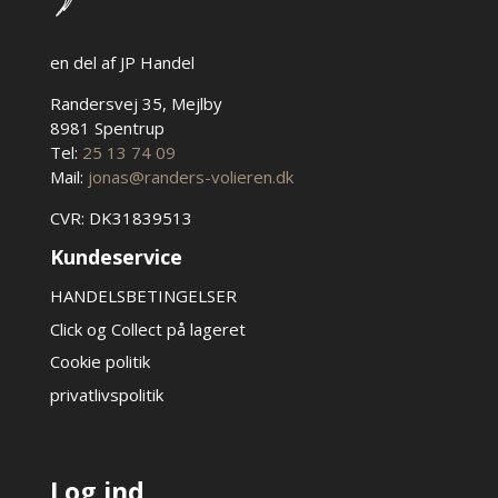
en del af JP Handel
Randersvej 35, Mejlby
8981 Spentrup
Tel:
25 13 74 09
Mail:
jonas@randers-volieren.dk
CVR: DK31839513
Kundeservice
HANDELSBETINGELSER
Click og Collect på lageret
Cookie politik
privatlivspolitik
Log ind