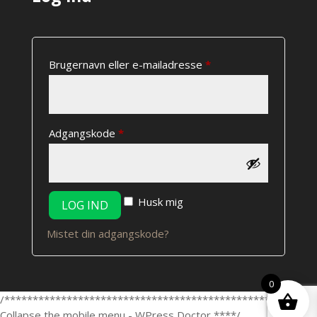
Påkrævet
Brugernavn eller e-mailadresse
*
Påkrævet
Adgangskode
*
Husk mig
LOG IND
Mistet din adgangskode?
0
/*************************************************/ /***
Collapse the mobile menu - WPress Doctor ****/