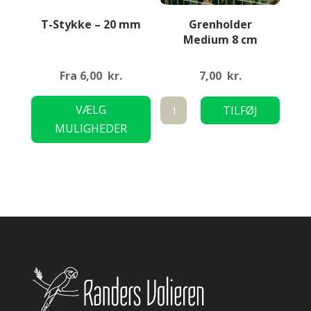
T-Stykke – 20 mm
Grenholder
Medium 8 cm
Fra
6,00
kr.
7,00
kr.
Dette
Grenholder
VÆLG
TILFØJ
vare
Medium
MULIGHEDER
TIL KURV
har
8
flere
cm
varianter.
antal
Mulighederne
kan
vælges
på
varesiden