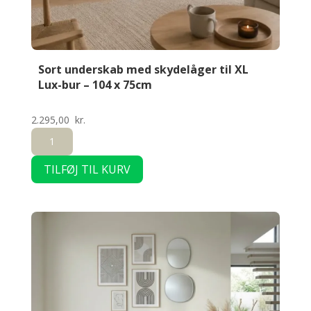
Sort underskab med skydelåger til XL
Lux-bur – 104 x 75cm
2.295,00
kr.
Sort
underskab
TILFØJ TIL KURV
med
skydelåger
til
XL
Lux-
bur
-
104
x