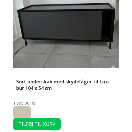
Sort underskab med skydelåger til Lux-
bur 104 x 54 cm
1.695,00
kr.
Sort
underskab
TILFØJ TIL KURV
med
skydelåger