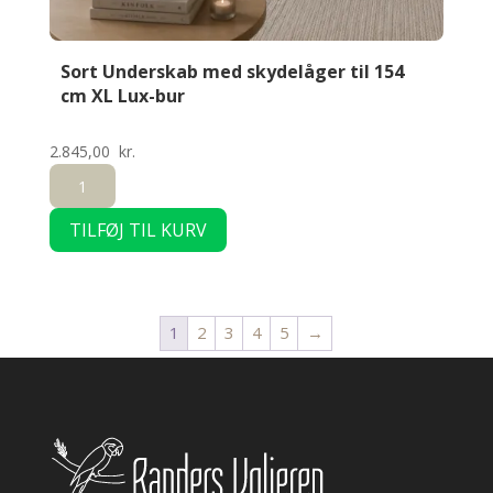
Sort Underskab med skydelåger til 154
cm XL Lux-bur
2.845,00
kr.
Sort
Underskab
TILFØJ TIL KURV
med
skydelåger
til
154
1
2
3
4
5
→
cm
XL
Lux-
bur
antal