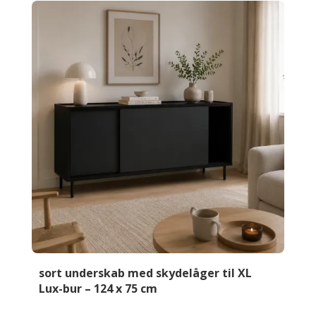
Lux-
bur
-
104
x
75cm
antal
sort underskab med skydelåger til XL
Lux-bur – 124 x 75 cm