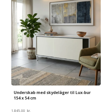
bur
154
x
54
cm
antal
Underskab med skydelåger til Lux-bur
154 x 54 cm
1.845,00
kr.