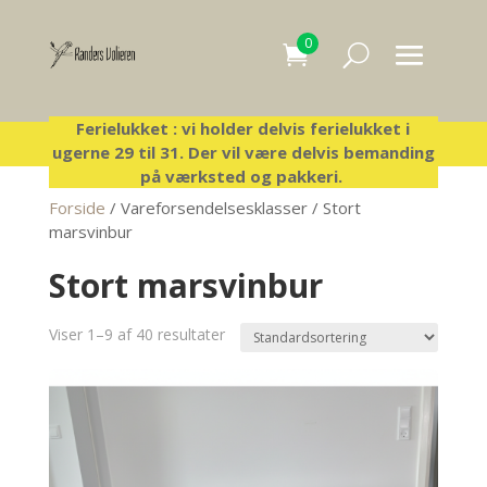
0
Ferielukket : vi holder delvis ferielukket i
ugerne 29 til 31. Der vil være delvis bemanding
på værksted og pakkeri.
Forside
/ Vareforsendelsesklasser / Stort
marsvinbur
Stort marsvinbur
Viser 1–9 af 40 resultater