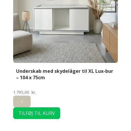
75cm
antal
Underskab med skydelåger til XL Lux-bur
– 104 x 75cm
1.795,00
kr.
Underskab
med
TILFØJ TIL KURV
skydelåger
til
XL