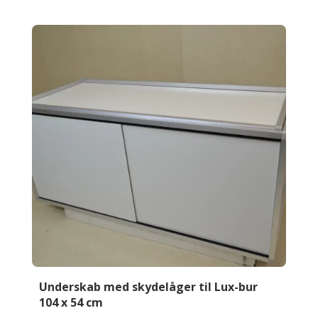
til
Lux-
bur
104
x
54
cm
antal
Underskab med skydelåger til Lux-bur
104 x 54 cm