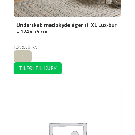
Underskab med skydelåger til XL Lux-bur
– 124 x 75 cm
1.995,00
kr.
Underskab
med
TILFØJ TIL KURV
skydelåger
til
XL
Lux-
bur
–
124
x
75