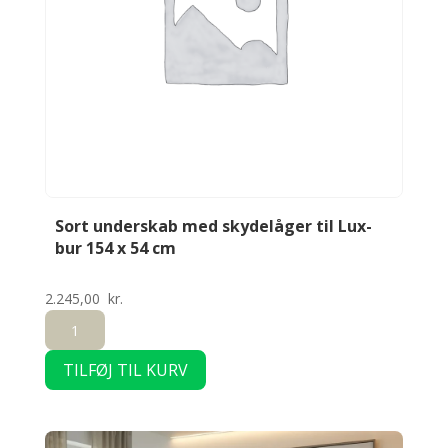
cm
antal
Sort underskab med skydelåger til Lux-
bur 154 x 54 cm
2.245,00
kr.
Sort
underskab
TILFØJ TIL KURV
med
skydelåger
til
Lux-