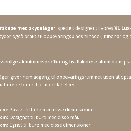
til
154
cm
XL
rskabe med skydelåger
, specielt designet til vores
XL Lux
Lux-
byder også praktisk opbevaringsplads til foder, tilbehør o
bur
antal
gsvenlige aluminiumsprofiler og hvidlakerede aluminiumsplad
åger giver nem adgang til opbevaringsrummet uden at opta
x-burene for en harmonisk helhed.
 cm:
Passer til bure med disse dimensioner.
 cm:
Designet til bure med disse mål.
 cm:
Egnet til bure med disse dimensioner.