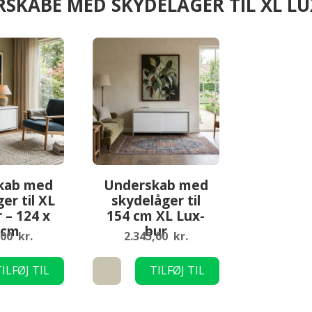
SKABE MED SKYDELÅGER TIL XL L
kab med
Underskab med
er til XL
skydelåger til
 – 124 x
154 cm XL Lux-
 cm
bur
,00
kr.
2.345,00
kr.
Underskab
ILFØJ TIL
TILFØJ TIL
med
KURV
KURV
skydelåger