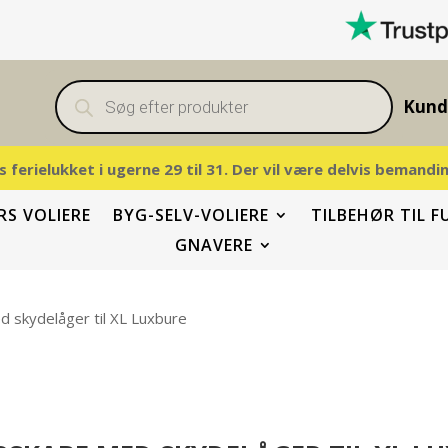
Products
search
Kund
vis ferielukket i ugerne 29 til 31. Der vil være delvis beman
S VOLIERE
BYG-SELV-VOLIERE
TILBEHØR TIL F
GNAVERE
 skydelåger til XL Luxbure