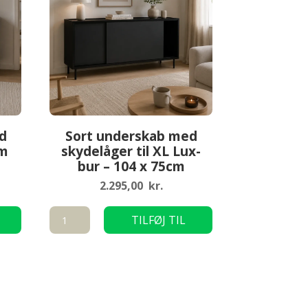
d
Sort underskab med
cm
skydelåger til XL Lux-
bur – 104 x 75cm
2.295,00
kr.
Sort
TILFØJ TIL
underskab
KURV
med
skydelåger
til
XL