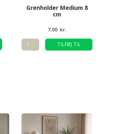
Grenholder Medium 8
cm
7,00
kr.
Dette
Grenholder
TILFØJ TIL
vare
Medium
KURV
har
8
flere
cm
varianter.
antal
Mulighederne
kan
vælges
på
varesiden