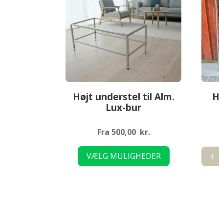
Højt understel til Alm.
H
Lux-bur
Fra
500,00
kr.
Dette
Halv
VÆLG MULIGHEDER
vare
Side-
har
tagr
flere
antal
varianter.
Mulighederne