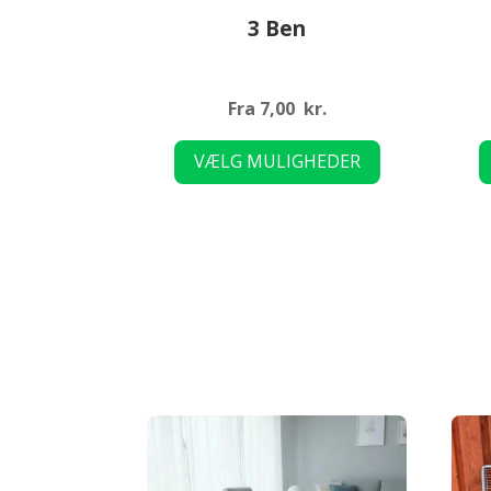
3 Ben
Fra
7,00
kr.
Dette
VÆLG MULIGHEDER
vare
har
flere
varianter.
Mulighederne
kan
vælges
på
varesiden