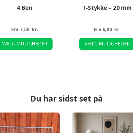
4 Ben
T-Stykke – 20 mm
Fra
7,50
kr.
Fra
6,00
kr.
Dette
VÆLG MULIGHEDER
VÆLG MULIGHEDER
vare
har
flere
varianter.
Mulighederne
kan
vælges
Du har sidst set på
på
varesiden