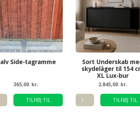
alv Side-tagramme
Sort Underskab me
skydelåger til 154 
XL Lux-bur
365,00
kr.
2.845,00
kr.
Sort
TILFØJ TIL
TILFØJ TIL
Underskab
KURV
KURV
amme
med
skydelåger
til
154