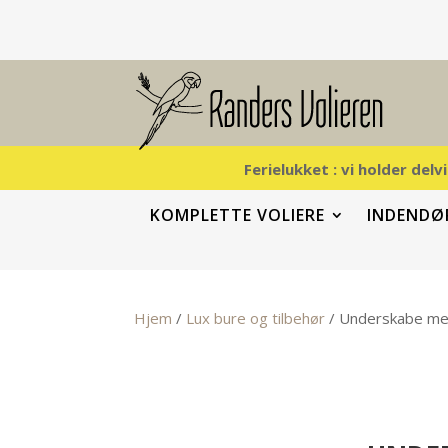
Ferielukket : vi holder del
KOMPLETTE VOLIERE
INDENDØR
Hjem
/
Lux bure og tilbehør
/ Underskabe med