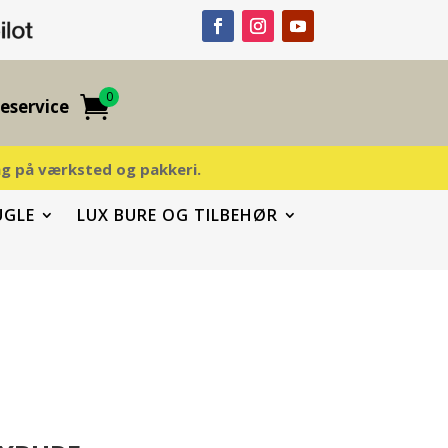
0
eservice
ding på værksted og pakkeri.
UGLE
LUX BURE OG TILBEHØR