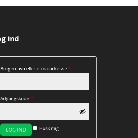
Lux-
bur
-
104
og ind
x
75cm
antal
Påkrævet
Brugernavn eller e-mailadresse
*
Påkrævet
Adgangskode
*
Husk mig
LOG IND