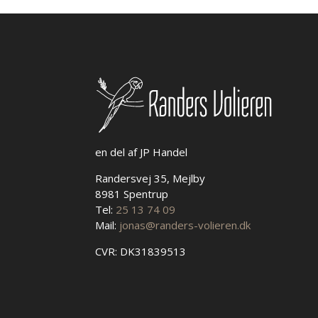
kan
vælges
på
varesiden
en del af JP Handel
Randersvej 35, Mejlby
8981 Spentrup
Tel:
25 13 74 09
Mail:
jonas@randers-volieren.dk
CVR: DK31839513