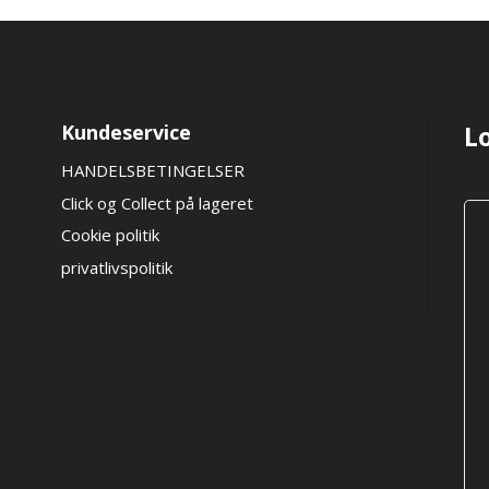
cm
XL
Lux-
bur
Kundeservice
L
antal
HANDELSBETINGELSER
Click og Collect på lageret
Cookie politik
privatlivspolitik