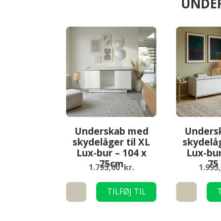
UNDER
Underskab med
Unders
skydelåger til XL
skydelåg
Lux-bur – 104 x
Lux-bur
75cm
75
1.795,00
kr.
1.995
Underskab
Underskab
TILFØJ TIL
T
med
med
KURV
skydelåger
skydelåger