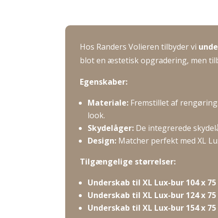
til
til
XL
XL
Lux-
Lux-
bur
bur
Hos Randers Volieren tilbyder vi
unde
-
–
blot en æstetisk opgradering, men til
104
124
x
Egenskaber:
x
75cm
75
Materiale:
Fremstillet af rengørin
antal
cm
look.
antal
Skydelåger:
De integrerede skydel
Design:
Matcher perfekt med XL Lu
Tilgængelige størrelser:
Underskab til XL Lux-bur 104 x 75
Underskab til XL Lux-bur 124 x 75
Underskab til XL Lux-bur 154 x 75